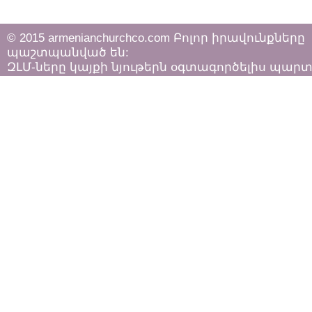
© 2015 armenianchurchco.com Բոլոր իրավունքները
պաշտպանված են:
ԶԼՄ-ները կայքի նյութերն օգտագործելիս պար
հետևել «Հեղինակային իրավունքի և հարակից
իրավունքների մասին»
ՀՀ օրենքի դրույթներին: