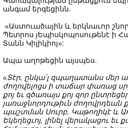
Գահակալության ընթացքում եպի
անգամ երգեցինն.
«Աստուածային և երկնաւոր շնո
Պետրոս յԵպիսկոպոսութենէ ի Հ
Տանն Կիլիկիոյ»:
Ապա աղոթեցին այսպես.
«
Տէր
,
ընկա՛լ
զպաղատանս
մեր
ա
ժողովելոցս
ի
տաճար
փառաց
սր
քոյ
եւ
զծառայս
քոյ
զոր
ընտրեցե
յառաջնորդութիւն
ժողովրդեան
ք
պաշտման
Սուրբ
,
Կաթողիկէ
և
Ա
Եկեղեցւոյ
,
լինել
վերակացու
եւ
ք