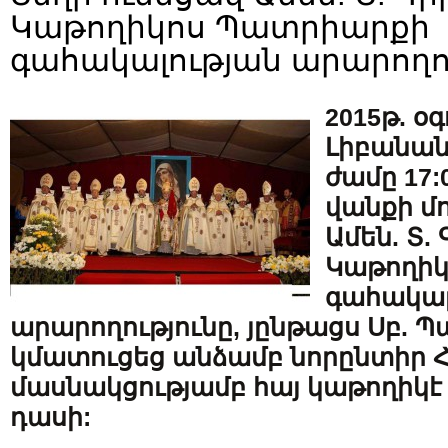
Կաթողիկոս Պատրիարքի
գահակալության արարողո
2015թ. օ
Լիբանան
ժամը 17:
վանքի մ
Ամեն. Տ.
Կաթողի
գահակալ
արարողությունը, յընթացս Սբ. 
կմատուցեց անձամբ նորընտիր Հ
մասնակցությամբ հայ կաթողիկ
դասի: