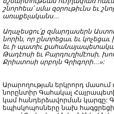
ճշմարտութեան
ուղղափառ
հաւ
շնորհեա՛
սմա
զօրութիւնս
եւ
շնո
առաքելականս…
Աղաչեսցու՛ք զմարդասերն Աստո
նորին, որ ընտրեցաւ եւ կոչեցա
եւ ի պատիւ քահանայապետական
Թադէոսի եւ Բարդուղիմէոսի, խ
Քրիստոսի սրբոյն Գրիգորի…»:
Արարողության երկրորդ մասում
նորընտիր Գահակալ Հայրապետի
կամ հանդերձավորման կարգը: Գ
եպիսկոպոսները նախ հագցրեցին