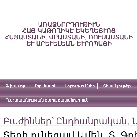
ԱՌԱՋՆՈՐԴՈՒԹԻՒՆ
ՀԱՅ ԿԱԹՈՂԻԿԷ ԵԿԵՂԵՑՒՈՅ
ՀԱՅԱՍՏԱՆԻ, ՎՐԱՍՏԱՆԻ, ՌՈՒՍԱՍՏԱՆԻ
ԵՒ ԱՐԵՒԵԼԵԱՆ ԵՒՐՈՊԱՅԻ
Գլխավոր
Մեր մասին
Նորություններ
Տեսանյութեր
Պաշտպանության քաղաքականություն
Բաժիններ՝
Ընդհանրական
,
Ն
Տեղի ունեցավ Ամեն. Տ. Գ