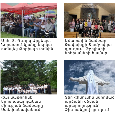
Արհ. Տ. Գևորգ Արքեպս.
Ամառային ճամբար
Նորատունկյանը ներկա
Ջավախքի Տամբովկա
գտնվեց Թորիայի տոնին
գյուղում` Թբիլիսիի
երեխաների համար
Հայ կաթողիկէ
Տեր Հիսուսին նվիրված
երիտասարդական
արձանի օծման
միության ճամբարը
արարողություն`
Ստեփանավանում
Ձիթհանքով գյուղում