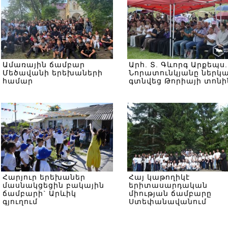
Ամառային ճամբար
Արհ. Տ. Գևորգ Արքեպս.
Մեծավանի երեխաների
Նորատունկյանը ներկ
համար
գտնվեց Թորիայի տոնի
Հարյուր երեխաներ
Հայ կաթողիկէ
մասնակցեցին բակային
երիտասարդական
ճամբարի` Արևիկ
միության ճամբարը
գյուղում
Ստեփանավանում