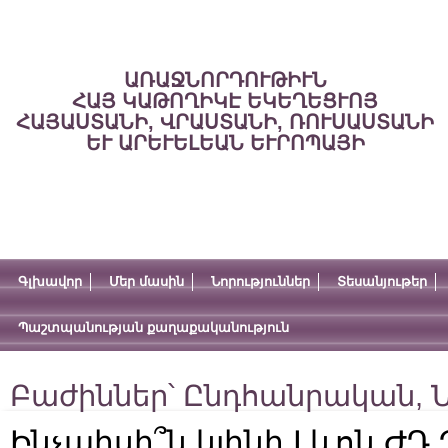
ԱՌԱՋՆՈՐԴՈՒԹԻՒՆ
ՀԱՅ ԿԱԹՈՂԻԿԷ ԵԿԵՂԵՑՒՈՅ
ՀԱՅԱՍՏԱՆԻ, ՎՐԱՍՏԱՆԻ, ՌՈՒՍԱՍՏԱՆԻ
ԵՒ ԱՐԵՒԵԼԵԱՆ ԵՒՐՈՊԱՅԻ
Գլխավոր
Մեր մասին
Նորություններ
Տեսանյութեր
Պաշտպանության քաղաքականություն
Բաժիններ՝
Ընդհանրական
,
Ն
Ինչպիսի՞ն կլինի Լևոն Ժ