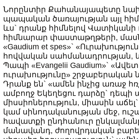
Նորընտիր Քահանայապետը նախ
պապական ծառայության այլ հիմ
ևս` դրանք հիմնելով Վատիկանի 
հիմնարար փաստաթղթերի, մաս
«Gaudium et spes»` «Ուրախություն
հովվական սահմանադրության, 
Պապի «Evangelii Gaudium»` «Ավ
ուրախությունը» շրջաբերական 
Դրանք են` «ամեն ինչից առաջ հռ
ամբողջ Եկեղեցու դարձը` դեպի 
միսսիոներություն, միասին աճել
կամ սինոդականության մեջ, ուշա
հավատքի ընդհանուր ընկալմանը` s
մանավանդ, ժողովրդական բարե