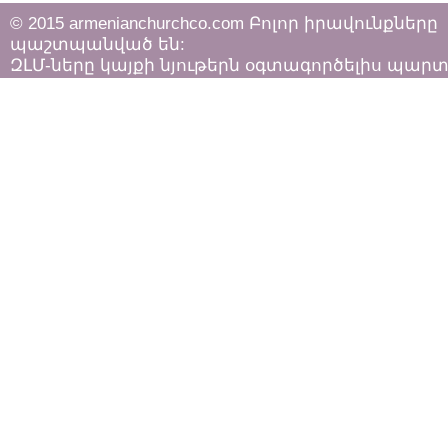
© 2015 armenianchurchco.com Բոլոր իրավունքները
պաշտպանված են:
ԶԼՄ-ները կայքի նյութերն օգտագործելիս պար
հետևել «Հեղինակային իրավունքի և հարակից
իրավունքների մասին»
ՀՀ օրենքի դրույթներին: