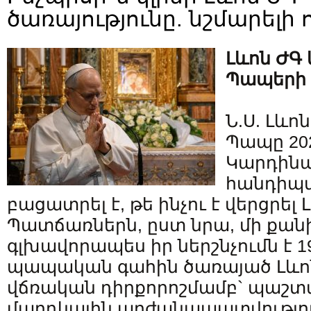
ծառայությունը. նշմարելի
Լևոն ԺԳ
Պապերի 
Ն.Ս. Լևո
Պապը 202
Կարդինա
հանդիպ
բացատրել է, թե ինչու է վերցրել 
Պատճառներն, ըստ նրա, մի քանի
գլխավորապես իր ներշնչումն է 
պապական գահին ծառայած Լևո
վճռական դիրքորոշմամբ` պաշտ
մարդկային արժանապատվությու