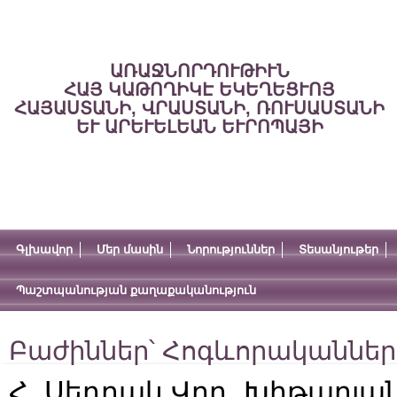
ԱՌԱՋՆՈՐԴՈՒԹԻՒՆ
ՀԱՅ ԿԱԹՈՂԻԿԷ ԵԿԵՂԵՑՒՈՅ
ՀԱՅԱՍՏԱՆԻ, ՎՐԱՍՏԱՆԻ, ՌՈՒՍԱՍՏԱՆԻ
ԵՒ ԱՐԵՒԵԼԵԱՆ ԵՒՐՈՊԱՅԻ
Գլխավոր
Մեր մասին
Նորություններ
Տեսանյութեր
Պաշտպանության քաղաքականություն
Բաժիններ՝
Հոգևորականներ
Հ. Սեդրակ Վրդ. Խիթարյա