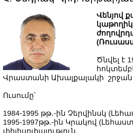
Վենյով 
կաթողիկ
ժողովր
(Ռուսաս
Ծնվել է 
հոկտեմբե
Վրաստանի Ախալքալակի շրջանի 
Ուսումը՝
1984-1995 թթ․-ին Չերվինսկ (Լեհ
1995-1997թթ.-ին Կրակով (Լեհաս
փիլիսոփայություն,