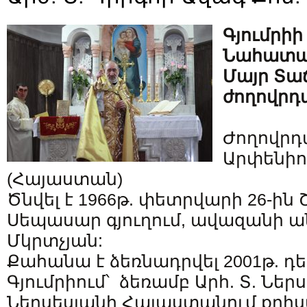
Գյումրիի
Նահատա
Մայր Տա
ժողովր
Ժողովրդ
Արփենիո
(Հայաստան)
Ծնվել է 1966թ. փետրվարի 26-ին
Սեպասար գյուղում, ավազանի ա
Մկրտչյան:
Քահանա է ձեռնադրվել 2001թ. դե
Գյումրիում՝ ձեռամբ Արհ. Տ. Ներ
Ներսեսյանի Հայաստանում քրիս