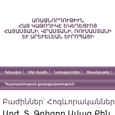
ԱՌԱՋՆՈՐԴՈՒԹԻՒՆ
ՀԱՅ ԿԱԹՈՂԻԿԷ ԵԿԵՂԵՑՒՈՅ
ՀԱՅԱՍՏԱՆԻ, ՎՐԱՍՏԱՆԻ, ՌՈՒՍԱՍՏԱՆԻ
ԵՒ ԱՐԵՒԵԼԵԱՆ ԵՒՐՈՊԱՅԻ
Գլխավոր
Մեր մասին
Նորություններ
Տեսանյութեր
Պաշտպանության քաղաքականություն
Բաժիններ՝
Հոգևորականներ
Արժ. Տ. Գրիգոր Ավագ Քհն