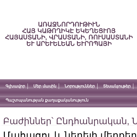
ԱՌԱՋՆՈՐԴՈՒԹԻՒՆ
ՀԱՅ ԿԱԹՈՂԻԿԷ ԵԿԵՂԵՑՒՈՅ
ՀԱՅԱՍՏԱՆԻ, ՎՐԱՍՏԱՆԻ, ՌՈՒՍԱՍՏԱՆԻ
ԵՒ ԱՐԵՒԵԼԵԱՆ ԵՒՐՈՊԱՅԻ
Գլխավոր
Մեր մասին
Նորություններ
Տեսանյութեր
Պաշտպանության քաղաքականություն
Բաժիններ՝
Ընդհանրական
,
Ն
Մահացու և ներելի մեղքեր