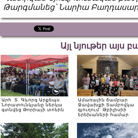
Թարգմանեց՝ Նարիա Բաղդասար
Այլ նյութեր այս 
Արհ. Տ. Գևորգ Արքեպս.
Ամառային ճամբար
Նորատունկյանը ներկա
Ջավախքի Տամբովկա
գտնվեց Թորիայի տոնին
գյուղում` Թբիլիսիի
երեխաների համար