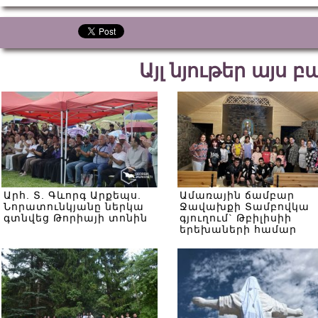
Այլ նյութեր այս 
Արհ. Տ. Գևորգ Արքեպս.
Ամառային ճամբար
Նորատունկյանը ներկա
Ջավախքի Տամբովկա
գտնվեց Թորիայի տոնին
գյուղում` Թբիլիսիի
երեխաների համար