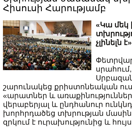
Հիսուսի Հարությամբ
«Կա մեկ
տխրությո
չլինելն է»
Փետրվարի
սրահում,
Սրբազա
շարունակեց քրիստոնեական ուս
«արատներ և առաքինություններ
վերաբերյալ և ընդհանուր ունկ
խորհրդածեց տխրության մասին,
զրկում է ուրախությունից և հույս