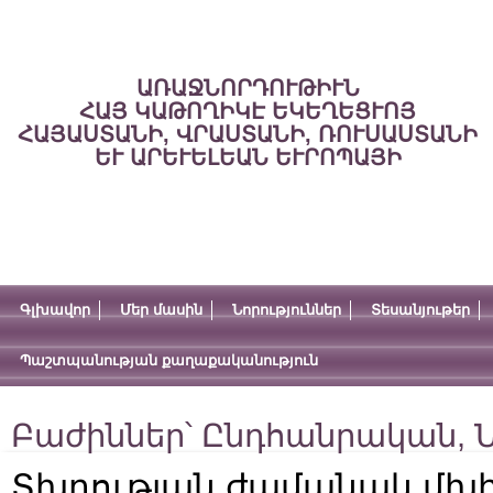
ԱՌԱՋՆՈՐԴՈՒԹԻՒՆ
ՀԱՅ ԿԱԹՈՂԻԿԷ ԵԿԵՂԵՑՒՈՅ
ՀԱՅԱՍՏԱՆԻ, ՎՐԱՍՏԱՆԻ, ՌՈՒՍԱՍՏԱՆԻ
ԵՒ ԱՐԵՒԵԼԵԱՆ ԵՒՐՈՊԱՅԻ
Գլխավոր
Մեր մասին
Նորություններ
Տեսանյութեր
Պաշտպանության քաղաքականություն
Բաժիններ՝
Ընդհանրական
,
Ն
Տխրության ժամանակ մխ