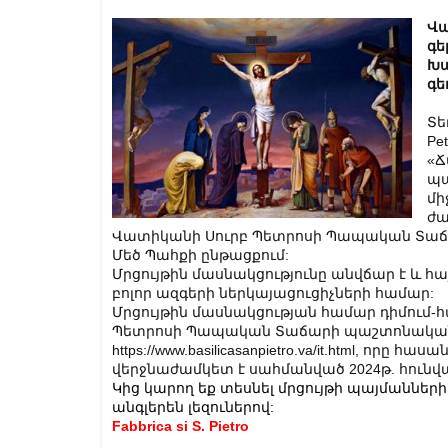
Վա
գե
Խա
գե
Տե
Pe
«Ճ
պա
մի
ժա
Վատիկանի Սուրբ Պետրոսի Պապական Տաճար
Մեծ Պահքի ընթացքում:
Մրցույթին մասնակցությունը անվճար է և հայ
բոլոր ազգերի ներկայացուցիչների համար:
Մրցույթին մասնակցության համար դիմում-հ
Պետրոսի Պապական Տաճարի պաշտոնական կ
https://www.basilicasanpietro.va/it.html, որը 
վերջնաժամկետ է սահմանված 2024թ. հունվա
Կից կարող եք տեսնել մրցույթի պայմաններ
անգլերեն լեզուներով:
Fabbrica si S. Pietro