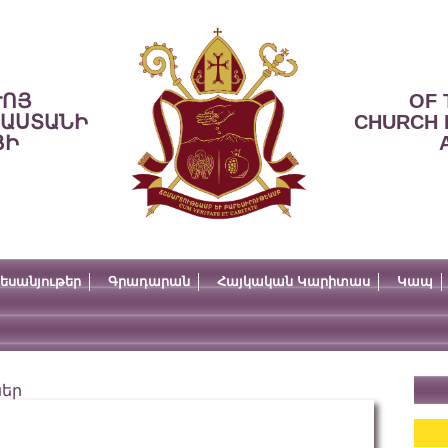
ՒՈՅ
OF 
ՍԱՍՏԱՆԻ
CHURCH 
ՅԻ
եսանյութեր
Գրադարան
Հայկական Կարիտաս
Կապ
ներ