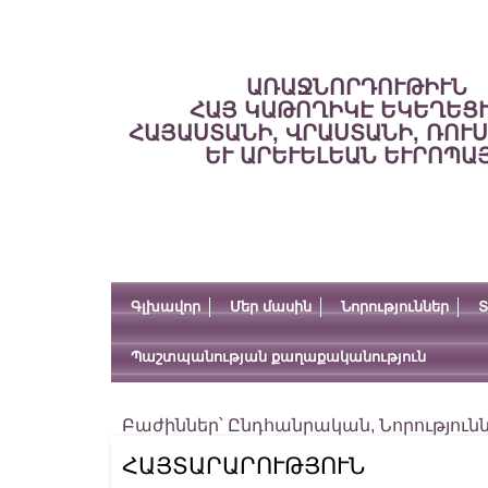
ԱՌԱՋՆՈՐԴՈՒԹԻՒՆ
ՀԱՅ ԿԱԹՈՂԻԿԷ ԵԿԵՂԵՑ
ՀԱՅԱՍՏԱՆԻ, ՎՐԱՍՏԱՆԻ, ՌՈՒ
ԵՒ ԱՐԵՒԵԼԵԱՆ ԵՒՐՈՊԱ
Գլխավոր
Մեր մասին
Նորություններ
Տ
Պաշտպանության քաղաքականություն
Բաժիններ՝
Ընդհանրական
,
Նորություն
ՀԱՅՏԱՐԱՐՈՒԹՅՈՒՆ