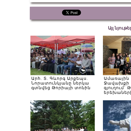
Այլ նյութ
Արհ. Տ. Գևորգ Արքեպս.
Ամառային
Նորատունկյանը ներկա
Ջավախքի 
գտնվեց Թորիայի տոնին
գյուղում` 
երեխաներ