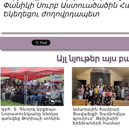
Փանիկի Սուրբ Աստուածածին Հա
Եկեղեցու ժողովրդապետ
Այլ նյութեր այս 
Արհ. Տ. Գևորգ Արքեպս.
Ամառային ճամբար
Նորատունկյանը ներկա
Ջավախքի Տամբովկա
գտնվեց Թորիայի տոնին
գյուղում` Թբիլիսիի
երեխաների համար