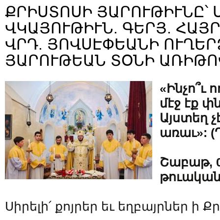
ՔՐԻՍՏՈՍԻ ՅԱՐՈՒԹԻՒՆԸ՝ 
ՎԿԱՅՈՒԹԻՒՆ. ԳԵՐՅ. ՀԱՅՐ
ՎՐԴ. ՅՈՎՍԷՓԵԱՆԻ ՈՒՂԵՐ
ՅԱՐՈՒԹԵԱՆ ՏՕՆԻ ԱՌԻԹՈ
«Ինչո՞ւ 
մէջ էք փ
Այստեղ չէ
առաւ»: (Ղ
Շաբաթ, 0
թուական
Սիրելի՛ քոյրեր եւ եղբայրներ ի Ք