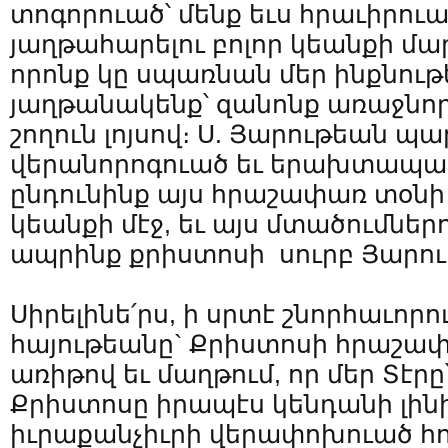
տոգորուած՝ մենք եւս հրաւիրուա
յաղթահարելու բոլոր կեանքի մ
որոնք կը սպառնան մեր ինքնութ
յաղթանակենք՝ զանոնք առաջնոր
շողուն լոյսով։ Ս. Յարութեան պա
վերանորոգուած եւ երախտապա
ընդունինք այս հրաշափառ տօնի
կեանքի մէջ, եւ այս մտածումներ
ապրինք քրիստոսի սուրբ Յարու
Սիրելինե՛րս, ի սրտէ շնորհաւորու
հայութեանը` Քրիստոսի հրաշա
առիթով եւ մաղթում, որ մեր Տէրը
Քրիստոսը իրապէս կենդանի լին
իւրաքանչիւրի վերափոխուած հոգ