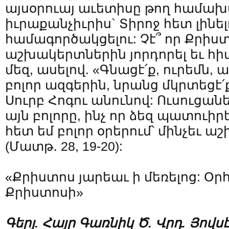
այսօրուայ աւետիսը թող համախ
իւրաքանչիւրիս` Տիրոջ հետ լինել
համագործակցելու: Չէ՞ որ Քրիստ
աշխակերտներին յորդորել եւ հիմա
մեզ, ասելով. «Գնա­ցէ՛ք, ու­րե­մն, 
բոլոր ազ­գե­րին, նրանց մկր­տե­ցէ՛ք
Սուրբ Հո­գու անու­նով: Ու­սու­ցա­ն
այն բո­լո­րը, ինչ որ ձեզ պա­տուի­ր
հետ եմ բո­լոր օրե­րում՝ մին­չեւ աշ
(Մատթ․ 28, 19-20):
«Քրիստոս յարեաւ ի մեռելոց: Օր
Քրիստոսի»
Գերյ. Հայր Գառնիկ Ծ. Վրդ. Յով