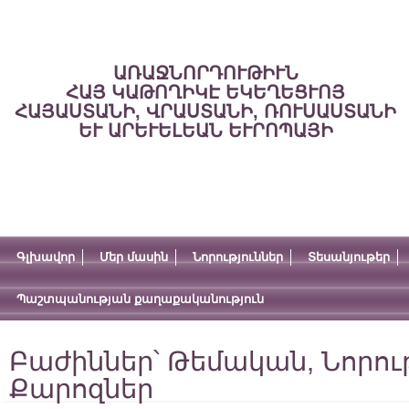
ԱՌԱՋՆՈՐԴՈՒԹԻՒՆ
ՀԱՅ ԿԱԹՈՂԻԿԷ ԵԿԵՂԵՑՒՈՅ
ՀԱՅԱՍՏԱՆԻ, ՎՐԱՍՏԱՆԻ, ՌՈՒՍԱՍՏԱՆԻ
ԵՒ ԱՐԵՒԵԼԵԱՆ ԵՒՐՈՊԱՅԻ
Գլխավոր
Մեր մասին
Նորություններ
Տեսանյութեր
Պաշտպանության քաղաքականություն
Բաժիններ՝
Թեմական
,
Նորու
Քարոզներ