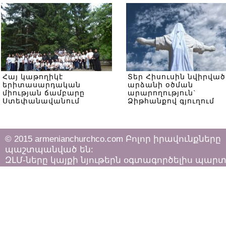
Հայ կաթողիկէ
Տեր Հիսուսին նվիրված
երիտասարդական
արձանի օծման
միության ճամբարը
արարողություն`
Ստեփանավանում
Ձիթհանքով գյուղում
© 2015 armenianchurchco.com Բոլոր իրավունքները
պաշտպանված են:
ԶԼՄ-ները կայքի նյութերն օգտագործելիս պար
հետևել «Հեղինակային իրավունքի և հարակից
իրավունքների մասին»
ՀՀ օրենքի դրույթներին: