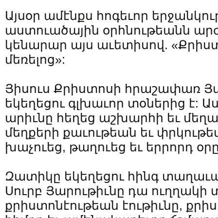
Այսօր ամէնքս հոգեւոր երջանկու
աստուածային օրհնութեանն ար
կենարար այս աւետիսով. «Քրիստ
մեռելոց»:
Յիսուս Քրիստոսի հրաշափառ Յ
եկեղեցու գլխաւոր տօներից է: Ա
արիւնը հեղեց աշխարհի եւ մեղ
մեղքերի քաւութեան եւ փրկութ
խաչուեց, թաղուեց եւ երրորդ օր
Զատիկը եկեղեցու հինգ տաղաւար
Սուրբ Յարութիւնը դա ուղղակի տօ
քրիստոնէութեան էութիւնը, քր