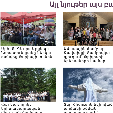
Այլ նյութեր այս 
Արհ. Տ. Գևորգ Արքեպս.
Ամառային ճամբար
Նորատունկյանը ներկա
Ջավախքի Տամբովկա
գտնվեց Թորիայի տոնին
գյուղում` Թբիլիսիի
երեխաների համար
Հայ կաթողիկէ
Տեր Հիսուսին նվիրված
երիտասարդական
արձանի օծման
միության ճամբարը
արարողություն`