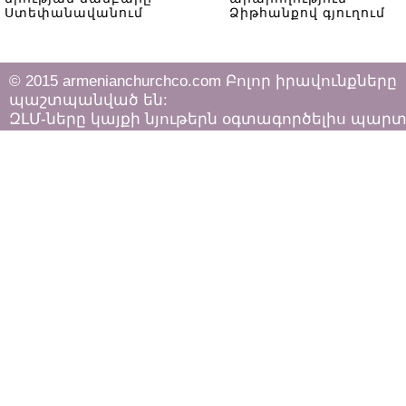
Ստեփանավանում
Ձիթհանքով գյուղում
© 2015 armenianchurchco.com Բոլոր իրավունքները
պաշտպանված են:
ԶԼՄ-ները կայքի նյութերն օգտագործելիս պար
հետևել «Հեղինակային իրավունքի և հարակից
իրավունքների մասին»
ՀՀ օրենքի դրույթներին: