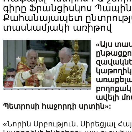
գիրը Ֆրանցիսկոս Պապին
Քահանայապետ ընտրութ
տասնամյակի առիթով
«Այս տա
ընթացքո
զավակներ
կաթողիկէ
առաքելա
բողոքակա
ավելի մո
Պետրոսի հաջորդի սրտին»:
«Նորին Սրբություն, Սիրեցյալ Հա