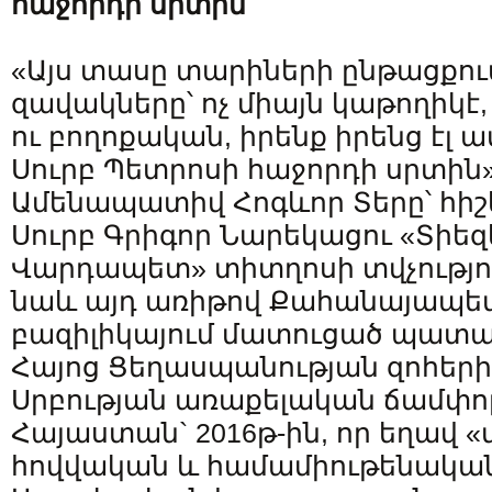
հաջորդի սրտին
«Այս տասը տարիների ընթացքու
զավակները՝ ոչ միայն կաթողիկէ
ու բողոքական, իրենք իրենց էլ 
Սուրբ Պետրոսի հաջորդի սրտին»,
Ամենապատիվ Հոգևոր Տերը՝ հի
Սուրբ Գրիգոր Նարեկացու «Տիե
Վարդապետ» տիտղոսի տվչություն
նաև այդ առիթով Քահանայապետ
բազիլիկայում մատուցած պատա
Հայոց Ցեղասպանության զոհերի,
Սրբության առաքելական ճամփոր
Հայաստան` 2016թ-ին, որ եղավ 
հովվական և համամիութենակա