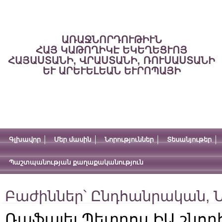
ԱՌԱՋՆՈՐԴՈՒԹԻՒՆ
ՀԱՅ ԿԱԹՈՂԻԿԷ ԵԿԵՂԵՑՒՈՅ
ՀԱՅԱՍՏԱՆԻ, ՎՐԱՍՏԱՆԻ, ՌՈՒՍԱՍՏԱՆԻ
ԵՒ ԱՐԵՒԵԼԵԱՆ ԵՒՐՈՊԱՅԻ
Գլխավոր
Մեր մասին
Նորություններ
Տեսանյութեր
Պաշտպանության քաղաքականություն
Բաժիններ՝
Ընդհանրական
,
Ն
Ռաֆայել Պետրոս ԻԱ շնո