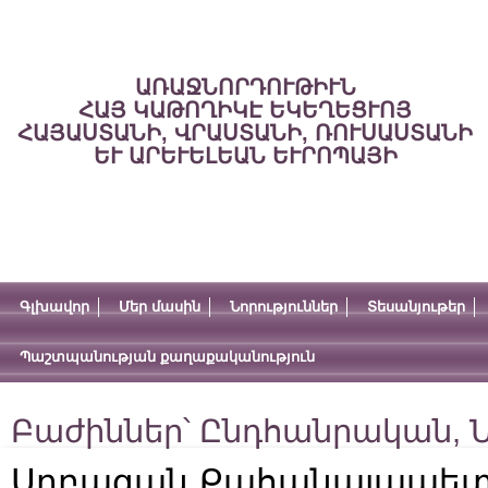
ԱՌԱՋՆՈՐԴՈՒԹԻՒՆ
ՀԱՅ ԿԱԹՈՂԻԿԷ ԵԿԵՂԵՑՒՈՅ
ՀԱՅԱՍՏԱՆԻ, ՎՐԱՍՏԱՆԻ, ՌՈՒՍԱՍՏԱՆԻ
ԵՒ ԱՐԵՒԵԼԵԱՆ ԵՒՐՈՊԱՅԻ
Գլխավոր
Մեր մասին
Նորություններ
Տեսանյութեր
Պաշտպանության քաղաքականություն
Բաժիններ՝
Ընդհանրական
,
Ն
Սրբազան Քահանայապետը