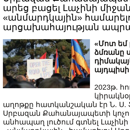
արեց բացել Լաչինի միջան
«անմարդկային» համարել
արցախահայության ապրա
«Մոտ եմ 
ձմռանը 
դիմակայ
այդպիսի
2023թ. հ
կիրակնօ
աղոթքը հատկանշական էր Ն. Ս.
Սրբազան Քահանայապետի կոչով,
անհապաղ լուծում գտնել Լաչինի