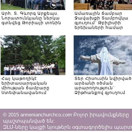
Արհ. Տ. Գևորգ Արքեպս.
Ամառային ճամբար
Նորատունկյանը ներկա
Ջավախքի Տամբովկա
գտնվեց Թորիայի տոնին
գյուղում` Թբիլիսիի
երեխաների համար
Հայ կաթողիկէ
Տեր Հիսուսին նվիրված
երիտասարդական
արձանի օծման
միության ճամբարը
արարողություն`
Ստեփանավանում
Ձիթհանքով գյուղում
© 2015 armenianchurchco.com Բոլոր իրավունքները
պաշտպանված են:
ԶԼՄ-ները կայքի նյութերն օգտագործելիս պար