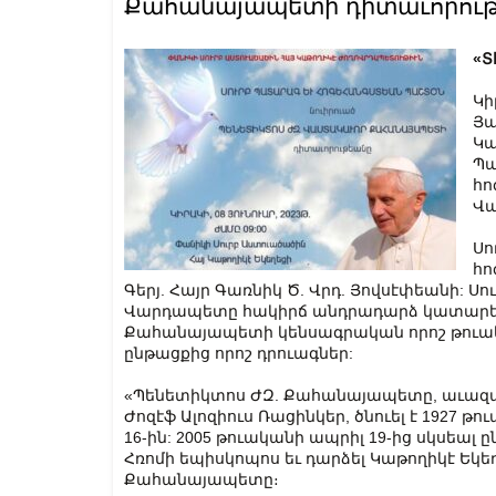
Քահանայապետի դիտաւորու
«Տ
Կի
Յա
Կա
Պա
հո
Վա
Սո
հո
Գերյ. Հայր Գառնիկ Ծ. Վրդ. Յովսէփեանի: Սո
Վարդապետը հակիրճ անդրադարձ կատարե
Քահանայապետի կենսագրական որոշ թուակ
ընթացքից որոշ դրուագներ:
«Պենետիկտոս ԺԶ. Քահանայապետը, աւազա
Ժոզէֆ Ալոզիուս Ռացինկեր, ծնուել է 1927 թ
16-ին: 2005 թուականի ապրիլ 19-ից սկսեալ ը
Հռոմի եպիսկոպոս եւ դարձել Կաթողիկէ Եկեղ
Քահանայապետը։