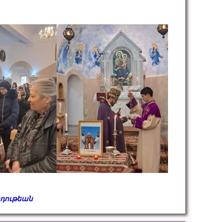
րդութեան