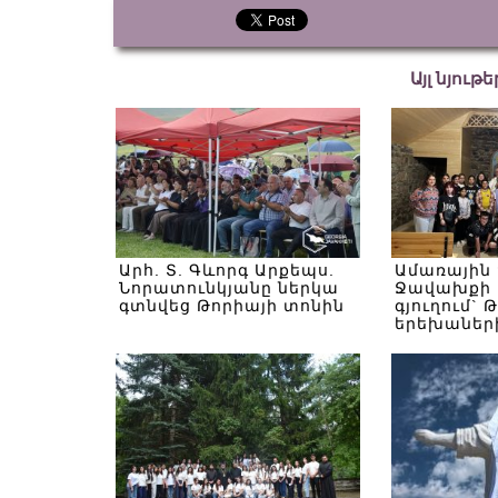
Այլ նյութ
Արհ. Տ. Գևորգ Արքեպս.
Ամառային
Նորատունկյանը ներկա
Ջավախքի 
գտնվեց Թորիայի տոնին
գյուղում` 
երեխաներ