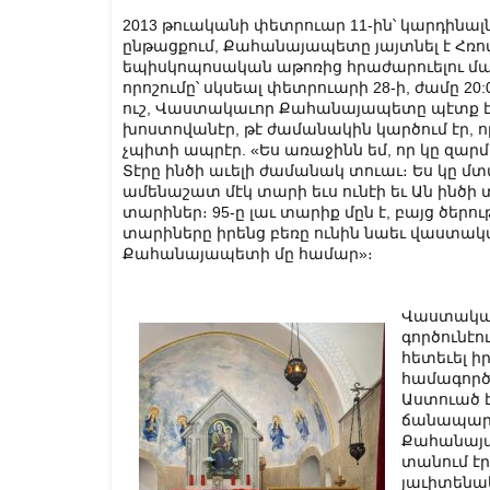
2013 թուականի փետրուար 11-ին՝ կարդինալ
ընթացքում, Քահանայապետը յայտնել է Հռո
եպիսկոպոսական աթոռից հրաժարուելու մա
որոշումը՝ սկսեալ փետրուարի 28-ի, ժամը 20:0
ուշ, Վաստակաւոր Քահանայապետը պէտք 
խոստովանէր, թէ ժամանակին կարծում էր, 
չպիտի ապրէր. «Ես առաջինն եմ, որ կը զար
Տէրը ինծի աւելի ժամանակ տուաւ։ Ես կը մտ
ամենաշատ մէկ տարի եւս ունէի եւ Ան ինծի
տարիներ։ 95-ը լաւ տարիք մըն է, բայց ծերո
տարիները իրենց բեռը ունին նաեւ վաստակ
Քահանայապետի մը համար»։
Վաստակաւ
գործունէ
հետեւել ի
համագործա
Աստուած 
ճանապարհը
Քահանայա
տանում էր
յաւիտենա