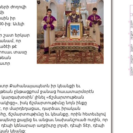
ների ժողովի
մի
սին իր
0-ից: Աւելի
է
որ շատ երկար
մանամ, որ
ածէի թէ
 տուաւ տասը
ւթեան
աւոր
որ Քահանայապետն իր կեանքի եւ
ութեան ընթացքում ջանաց հաւատարմօրէն
ր կարգախօսին՝ լինել «ճշմարտութեան
կիցը», իսկ ճշմարտութիւնը նոյն ինքը
է, որ մարդեղացաւ, դարձաւ իրական
, ճշմարտութիւնը եւ կեանքը, որին հետեւելով
պետը քայլեց եւ անցաւ նախանշուած ուղին, որ
 դէպի կենարար աղբիւրը լոյսի, դէպի Տէր, դէպի
կան կեանք: