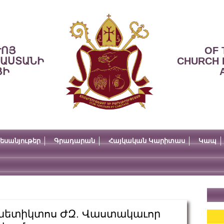
ՒՈՅ
OF 
ՍԱՍՏԱՆԻ
CHURCH 
ՅԻ
եսանյութեր
Գրադարան
Հայկական Կարիտաս
Կապ
նետիկտոս ԺԶ. Վաստակաւոր