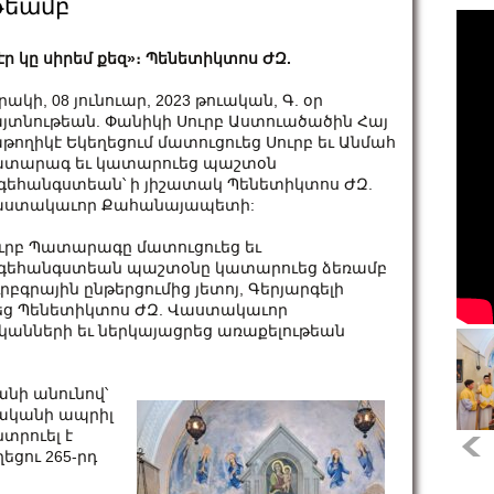
թեամբ
էր կը սիրեմ քեզ»։ Պենետիկտոս ԺԶ.
րակի, 08 յունուար, 2023 թուական, Գ. օր
յտնութեան. Փանիկի Սուրբ Աստուածածին Հայ
թողիկէ Եկեղեցում մատուցուեց Սուրբ եւ Անմահ
տարագ եւ կատարուեց պաշտօն
գեհանգստեան՝ ի յիշատակ Պենետիկտոս ԺԶ.
ստակաւոր Քահանայապետի:
ւրբ Պատարագը մատուցուեց եւ
գեհանգստեան պաշտօնը կատարուեց ձեռամբ
ւրբգրային ընթերցումից յետոյ, Գերյարգելի
ց Պենետիկտոս ԺԶ. Վաստակաւոր
անների եւ ներկայացրեց առաքելութեան
նի անունով՝
ուականի ապրիլ
նտրուել է
եցու 265-րդ