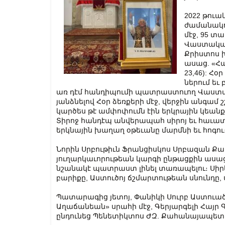
2022 թուա
ժամանակով
մէջ, 95 տ
Վաստակա
Քրիստոս խ
ասաց. «Հայ
23,46): Հօ
ներում եւ
առ դէմ հանդիպումի պատրաստուող Վաստակ
յանձնելով Հօր ձեռքերի մէջ, վերջին անգամ շ
կարծես թէ ամփոփումն էին երկրային կեանք
Տիրոջ հանդէպ անվերապահ սիրոյ եւ հաւատք
երկնային խաղաղ օթեւանը մարմնի եւ հոգու
Նորին Սրբութիւն Ֆրանցիսկոս Սրբազան Ք
յուղարկաւորութեան կարգի ընթացքին ասաց. «
նշանակէ պատրաստ լինել տառապելու։ Սիր
բարիքը, Աստուծոյ ճշմարտութեան սնունդը, 
Պատարագից յետոյ, Փանիկի Սուրբ Աստուած
Աղաճանեան» սրահի մէջ, Գերյարգելի Հայր 
ընդունեց Պենետիկտոս ԺԶ. Քահանայապետ