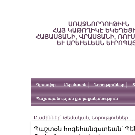
ԱՌԱՋՆՈՐԴՈՒԹԻՒՆ
ՀԱՅ ԿԱԹՈՂԻԿԷ ԵԿԵՂԵՑ
ՀԱՅԱՍՏԱՆԻ, ՎՐԱՍՏԱՆԻ, ՌՈՒ
ԵՒ ԱՐԵՒԵԼԵԱՆ ԵՒՐՈՊԱ
Գլխավոր
Մեր մասին
Նորություններ
Տ
Պաշտպանության քաղաքականություն
Բաժիններ՝
Թեմական
,
Նորություններ
Պաշտօն հոգեհանգստեան՝ Պե