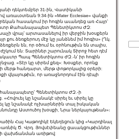
կանի դեկտեմբեր 31-ին, Վատիկանի
 առաւօտեան 9:34-ին «Mater Ecclesiae» վանքի
արեկան հասակում իր հոգին աւանդեց առ Հայր՝
ւոր Քահանայապետ Պենետիկտոս ԺԶ:
աչի վրայ՝ արտասանելով իր վերջին խօսքերն
ր քու ձեռքերուդ մէջ կը յանձնեմ իմ հոգիս» (Ղկ.
Sear
ր ձեռքերն են, որ օծում եւ օրհնութիւն են տալիս,
for:
 բժշկում են: Տարիներ շարունակ Տիրոջ հետ դէմ
աւոր Պապ Պենետիկտոս ԺԶ.-ն՝ իր հոգին
շնջաց. «Տէր կը սիրեմ քեզ»: Խօսքեր, որոնք
ի մերթ հանդարտ, մերթ փոթորկալից օրերի:
ի վկայութիւն, որ առաջնորդում էին դէպի
։
ահանայապետը՝ Պենետիկտոս ԺԶ.-ի
Հովուել կը նշանակէ սիրել եւ սիրել կը
ել կը նշանակէ ոչխարներին տալ իսկական
սնունդը Աստուծոյ խօսքի, Նրա ներկայութեան»։
ածին Հայ Կաթողիկէ Եկեղեցուն կից «Կարդինալ
Գառնիկ Ծ. Վրդ. Յովսէփեանը ցաւակցութիւններ
ի վախճանման առիթով: