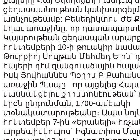
քայլերը Հայ Եկեղեցւոյ հանդէպ ե
ցեղասպանութեան կանխարգելմա
առնչութեամբ: Բենեդիկտոս ԺԵ
եղաւ առաջինը, որ դատապարտ
Կայսրութեան ցեղասպան արարքը,
հոկտեմբերի 10-ի թուակիր նամ
Թուրքիոյ Սուլթան Մեհմեդ Ե-ին՝
հայերի դէմ զանգուածային հալա
Իսկ Յովհաննէս Պօղոս Բ Քահա
առաջին Պապը, որ այցելեց Հայ
մասնակցելու քրիստոնէութեան
կրօն ընդունման, 1700-ամեակի
տօնակատարութեանը։ Ապա նոյն
հոկտեմբեր 7-ին «Երանելի» հռչ
արքեպիսկոպոս` Իգնատիոս Մալոյ