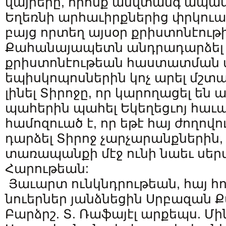
վայրերը, որոնք անվտանգ ապ
Եղեռնի արհաւիրքներից փրկուա
բայց որտեղ այսօր քրիստոնէութ
Քահանայապետն անդրադարձել 
քրիստոնէութեան հաստատման 
եպիսկոպոսներին կոչ արել մշտ
լինել Տիրոջը, որ կարողացել են
պահերին պահել Եկեղեցւոյ հաւ
համոզուած է, որ եթէ հայ ժողովո
դարձել Տիրոջ չարչարանքներին
տառապանքի մէջ ունի նաեւ սեր
Հարութեան:
Յաւարտ ունկնդրութեան, հայ հ
նուերներ յանձնեցին Սրբազան
Բարձրշ. Տ. Ռաֆայէլ արքեպս. Մ