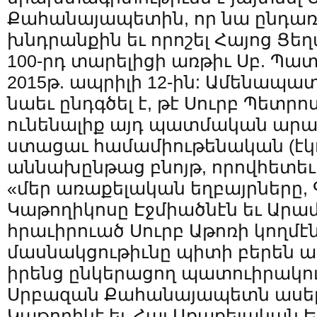
Քահանայապետին, որ նա ընդառա
խնդրանքին եւ որոշել Հայոց Ց
100-րդ տարելիցի առթիւ Սբ. Պա
2015թ. ապրիլի 12-ին: Ամենապատ
նաեւ ընդգծել է, թէ Սուրբ Պետր
ունենալիք այդ պատմական արա
ստացաւ համամիութենական (էկո
աննախընթաց բնոյթ, որովհետեւ,
«մեր առաքելական եղբայրները,
Կաթողիկոսը Էջմիածնէն եւ Արամ
հրաւիրուած Սուրբ Աթոռի կողմէն
մասնակցութիւնը պիտի բերեն 
իրենց ընկերացող պատուիրակու
Սրբազան Քահանայապետն ասել է
Կաթողիկէ եւ Հայ Առաքելական Ե