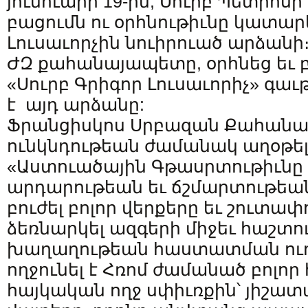
յունուարի 19-ին, Սուրբ Պետրո
բացումն ու օրհնութիւնը կատար
Լուսաւորչին նուիրուած արձանի
ԺԶ քահանայապետը, օրհնեց եւ
«Սուրբ Գրիգոր Լուսաւորիչ» գաւ
է այդ արձանը:
Ֆրանցիսկոս Սրբազան Քահան
ունկնդութեան ժամանակ աղօթել 
«Աստուածային Գթասրտութիւնը 
արդարութեան եւ ճշմարտութեա
բուժել բոլոր վերքերը եւ շուտափո
ձեռնարկել ազգերի միջեւ հաշտո
խաղաղութեան հաստատման ուղ
ողջունել է Հռոմ ժամանած բոլոր 
հայկական ողջ սփիւռքին՝ յիշատ