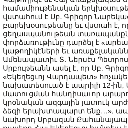
համամիութենական երկխօսութ
վստահում է Սբ. Գրիգոր Նարեկա
բարեխօսութեանը եւ վստահ է, ո
ցեղասպանութեան տառապանքնե
փորձառութիւնը դարձել է «արեա
կաթողիկէների եւ առաքելականն
Ամենապատիւ Տ. Ներսէս Պետրոս
Սրբութեանն ասել է, որ Սբ. Գրի
«Եկեղեցւոյ Վարդապետ» հռչակելը
նախատեսուած է ապրիլի 12-ին,
մատուցման հանդիսաւոր արարո
կրօնական ազգային յատուկ արժէ
ձեզի երախտապարտ ենք…», ապա
նախորդ Սրբազան Քահանայապե