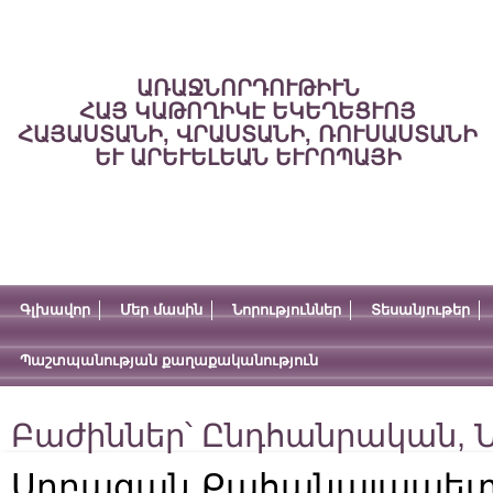
ԱՌԱՋՆՈՐԴՈՒԹԻՒՆ
ՀԱՅ ԿԱԹՈՂԻԿԷ ԵԿԵՂԵՑՒՈՅ
ՀԱՅԱՍՏԱՆԻ, ՎՐԱՍՏԱՆԻ, ՌՈՒՍԱՍՏԱՆԻ
ԵՒ ԱՐԵՒԵԼԵԱՆ ԵՒՐՈՊԱՅԻ
Գլխավոր
Մեր մասին
Նորություններ
Տեսանյութեր
Պաշտպանության քաղաքականություն
Բաժիններ՝
Ընդհանրական
,
Ն
Սրբազան Քահանայապետն 