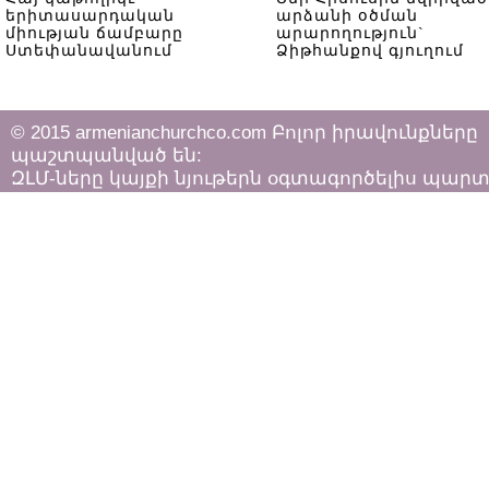
երիտասարդական
արձանի օծման
միության ճամբարը
արարողություն`
Ստեփանավանում
Ձիթհանքով գյուղում
© 2015 armenianchurchco.com Բոլոր իրավունքները
պաշտպանված են:
ԶԼՄ-ները կայքի նյութերն օգտագործելիս պար
հետևել «Հեղինակային իրավունքի և հարակից
իրավունքների մասին»
ՀՀ օրենքի դրույթներին: