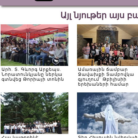
Այլ նյութեր այս 
Արհ. Տ. Գևորգ Արքեպս.
Ամառային ճամբար
Նորատունկյանը ներկա
Ջավախքի Տամբովկա
գտնվեց Թորիայի տոնին
գյուղում` Թբիլիսիի
երեխաների համար
Հայ կաթողիկէ
Տեր Հիսուսին նվիրված