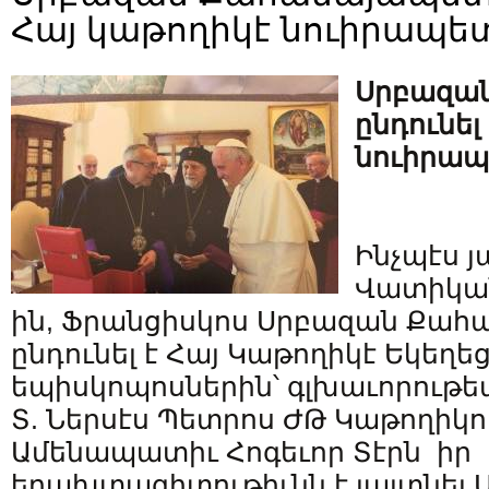
Հայ կաթողիկէ նուիրապե
Սրբազա
ընդունել
նուիրապ
Ինչպէս յ
Վատիկանը
ին, Ֆրանցիսկոս Սրբազան Քա
ընդունել է Հայ Կաթողիկէ Եկեղեց
եպիսկոպոսներին՝ գլխաւորութ
Տ. Ներսէս Պետրոս ԺԹ Կաթողիկ
Ամենապատիւ Հոգեւոր Տէրն իր
երախտագիտութիւնն է յայտնել