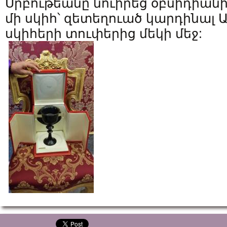
Սրբութեանը նուիրեց օբսիդիա
մի սկիհ՝ զետեղուած կարդինալ
սկիհերի տուփերից մեկի մեջ: