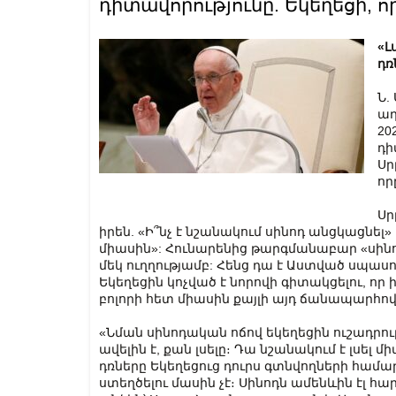
դիտավորությունը. Եկեղեցի, որ
«Լ
դռ
Ն.
աղ
20
դի
Սր
որ
Սր
իրեն. «Ի՞նչ է նշանակում սինոդ անցկացնել
միասին»: Հունարենից թարգմանաբար «սինո
մեկ ուղղությամբ: Հենց դա է Աստված սպաս
Եկեղեցին կոչված է նորովի գիտակցելու, որ 
բոլորի հետ միասին քայլի այդ ճանապարհով, 
«Նման սինոդական ոճով եկեղեցին ուշադրությ
ավելին է, քան լսելը։ Դա նշանակում է լսել 
դռները Եկեղեցուց դուրս գտնվողների համ
ստեղծելու մասին չէ։ Սինոդն ամենևին էլ հար