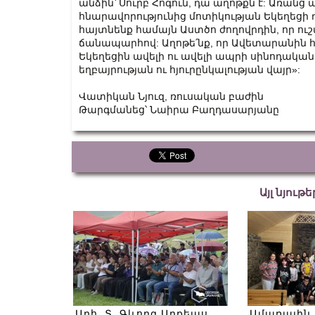
անձին՝ Սուրբ Հոգուն, դա աղոթքն է: Առանց 
հնարավորությունից մոտիկության Եկեղեցի դ
հայտնենք համայն Աստծո ժողովրդին, որ ուշ
ճանապարհով: Աղոթե՛նք, որ Ավետարանին
Եկեղեցին ավելի ու ավելի ապրի սինոդական
եղբայրության ու հյուրընկալության վայր»:
Վատիկան Նյուզ, ռուսական բաժին
Թարգմանեց՝ Նաիրա Բաղդասարյանը
Այլ նյութ
Արհ. Տ. Գևորգ Արքեպս.
Ամառային