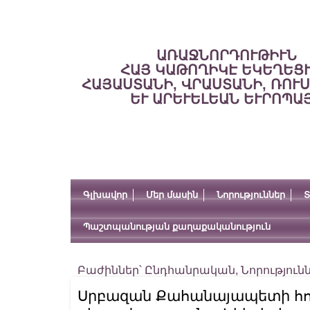
ԱՌԱՋՆՈՐԴՈՒԹԻՒՆ
ՀԱՅ ԿԱԹՈՂԻԿԷ ԵԿԵՂԵՑ
ՀԱՅԱՍՏԱՆԻ, ՎՐԱՍՏԱՆԻ, ՌՈՒ
ԵՒ ԱՐԵՒԵԼԵԱՆ ԵՒՐՈՊԱ
Գլխավոր
Մեր մասին
Նորություններ
Տ
Պաշտպանության քաղաքականություն
Բաժիններ՝
Ընդհանրական
,
Նորություն
Սրբազան Քահանայապետի հո