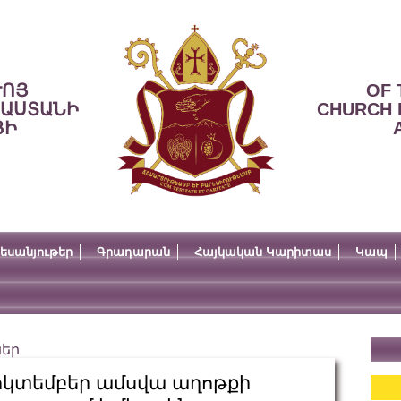
ՒՈՅ
OF 
ՍԱՍՏԱՆԻ
CHURCH 
ՅԻ
եսանյութեր
Գրադարան
Հայկական Կարիտաս
Կապ
ներ
կտեմբեր ամսվա աղոթքի