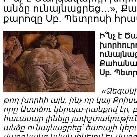
անձը ունայնացրեց…», 
քարոզը Սբ. Պետրոսի հր
Ի՞նչ է 
խորհուրդ
ունայնա
Քահանա
Սբ. Պետ
«Ձեզան
թող
խորհի
այն,
ինչ
որ
կայ
Քրիս
որը
Աստծու
կերպա֊րանքով
էր,
հաւասար
լինելը
յափշտակութիւ
անձը
ունայնացրեց՝
ծառայի
կեր
մարդկանց
նման
լինելով
եւ
մարդ