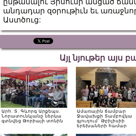
ընթանալու Յիսուսի անցած ճան
անդադար զօրութիւն եւ առաջնոր
Աստծուց:
Այլ նյութեր այս 
Արհ. Տ. Գևորգ Արքեպս.
Ամառային ճամբար
Նորատունկյանը ներկա
Ջավախքի Տամբովկա
գտնվեց Թորիայի տոնին
գյուղում` Թբիլիսիի
երեխաների համար