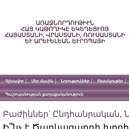
ԱՌԱՋՆՈՐԴՈՒԹԻՒՆ
ՀԱՅ ԿԱԹՈՂԻԿԷ ԵԿԵՂԵՑՒՈՅ
ՀԱՅԱՍՏԱՆԻ, ՎՐԱՍՏԱՆԻ, ՌՈՒՍԱՍՏԱՆԻ
ԵՒ ԱՐԵՒԵԼԵԱՆ ԵՒՐՈՊԱՅԻ
Գլխավոր
Մեր մասին
Նորություններ
Տեսանյութեր
Պաշտպանության քաղաքականություն
Բաժիններ՝
Ընդհանրական
,
Ն
Ի՞նչ է Ծաղկազարդի խորհո