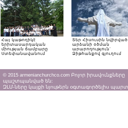
Հայ կաթողիկէ
Տեր Հիսուսին նվիրված
երիտասարդական
արձանի օծման
միության ճամբարը
արարողություն`
Ստեփանավանում
Ձիթհանքով գյուղում
© 2015 armenianchurchco.com Բոլոր իրավունքները
պաշտպանված են:
ԶԼՄ-ները կայքի նյութերն օգտագործելիս պար
հետևել «Հեղինակային իրավունքի և հարակից
իրավունքների մասին»
ՀՀ օրենքի դրույթներին: