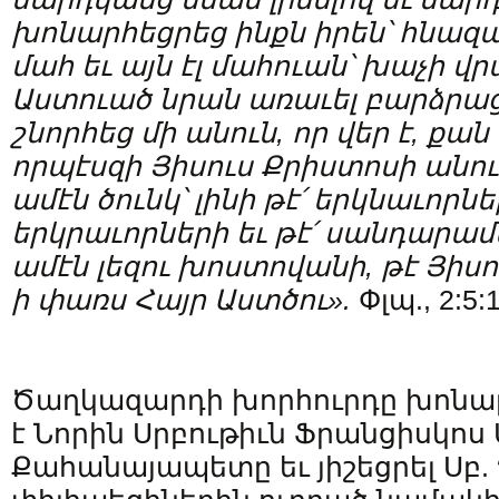
խոնարհեցրեց
ինքն
իրեն՝
հնազ
մահ
եւ
այն
էլ
մահուան՝
խաչի
վր
Աստուած
նրան
առաւել
բարձրա
շնորհեց
մի
անուն,
որ
վեր
է,
քան
որպէսզի
Յիսուս
Քրիստոսի
անո
ամէն
ծունկ՝
լինի
թէ՛
երկնաւորնե
երկրաւորների
եւ
թէ՛
սանդարամ
ամէն
լեզու
խոստովանի,
թէ
Յիսո
ի
փառս
Հայր
Աստծու».
Փլպ., 2:5:
Ծաղկազարդի խորհուրդը խոնարհ
է Նորին Սրբութիւն Ֆրանցիսկո
Քահանայապետը եւ յիշեցրել Սբ. 