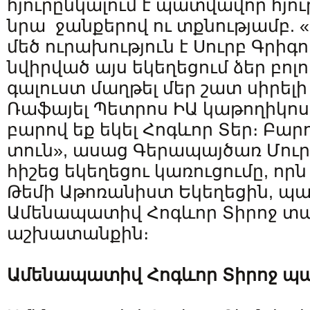
հյուրընկալում է պատվավոր հյուր
նրա ջանքերով ու տքնությամբ. 
մեծ ուրախություն է Սուրբ Գրիգ
նվիրված այս եկեղեցում ձեր բոլ
գալուստ մաղթել մեր շատ սիրելի
Ռաֆայել Պետրոս ԻԱ կաթողիկո
բարով եք եկել Հոգևոր Տեր։ Բարո
տուն», ասաց Գերապայծառ Մու
հիշեց եկեղեցու կառուցումը, որն
Թեմի Աթոռանիստ Եկեղեցին, պ
Ամենապատիվ Հոգևոր Տիրոջ տ
աշխատանքին։
Ամենապատիվ Հոգևոր Տիրոջ պ