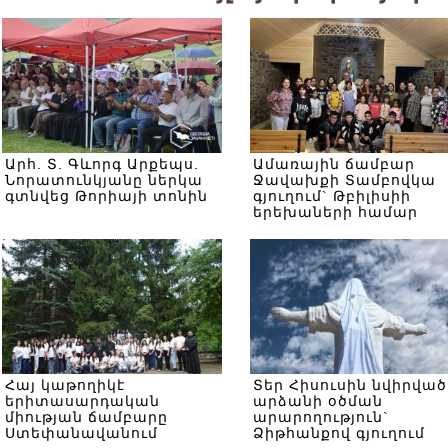
Արհ. Տ. Գևորգ Արքեպս.
Ամառային ճամբար
Նորատունկյանը ներկա
Ջավախքի Տամբովկա
գտնվեց Թորիայի տոնին
գյուղում` Թբիլիսիի
երեխաների համար
Հայ կաթողիկէ
Տեր Հիսուսին նվիրված
երիտասարդական
արձանի օծման
միության ճամբարը
արարողություն`
Ստեփանավանում
Ձիթհանքով գյուղում