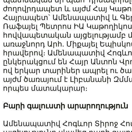
ժողովրդապետ և այժմ Հայ Կաթո
Հայրապետ` Ամենապատիվ և Գեր
Ռաֆայել Պետրոս ԻԱ Կաթողիկոս
հովվապետական այցելությամբ մե
առաջնորդ Արհ. Միքայել Եպիսկ
հրավերով։ Ամենապատիվ Հոգևո
ընկերակցում են Հայր Անտոն Վր
ով երկար տարիներ ապրել ու ծառ
այժմ ծառայում է Լիբանանի Զմմ
որպես մատակարար։
Բարի գալուստի արարողություն
Ամենապատիվ Հոգևոր Տիրոջ Հ