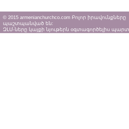
© 2015 armenianchurchco.com Բոլոր իրավունքները
պաշտպանված են:
ԶԼՄ-ները կայքի նյութերն օգտագործելիս պար
հետևել «Հեղինակային իրավունքի և հարակից
իրավունքների մասին»
ՀՀ օրենքի դրույթներին: