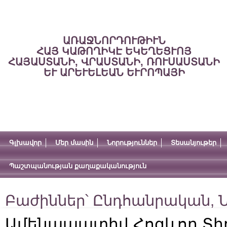
ԱՌԱՋՆՈՐԴՈՒԹԻՒՆ
ՀԱՅ ԿԱԹՈՂԻԿԷ ԵԿԵՂԵՑՒՈՅ
ՀԱՅԱՍՏԱՆԻ, ՎՐԱՍՏԱՆԻ, ՌՈՒՍԱՍՏԱՆԻ
ԵՒ ԱՐԵՒԵԼԵԱՆ ԵՒՐՈՊԱՅԻ
Գլխավոր
Մեր մասին
Նորություններ
Տեսանյութեր
Պաշտպանության քաղաքականություն
Բաժիններ՝
Ընդհանրական
,
Ն
Ամենապատիվ Հոգևոր Տի