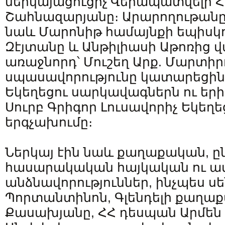
ներկայացուցիչ՝Վերապատվելի Հ
Շահնազարյանը։ Արարողութանը
նաև Մարոնիթ համայնքի եպիսկ
Զէյտանը և Անթիլիասի Աթոռից
առաջնորդ՝ Մուշեղ Արք. Մարտիր
սպասավորությունը կատարեցի
Եկեղեցու սարկավագներն ու ե
Սուրբ Գրիգոր Լուսավորիչ Եկեղ
երգչախումը։
Ներկայ էին նաև քաղաքական, ը
հասարակական հայկական ու ա
անձնավորություններ, ինչպես ս
Պորտանտինոն, Գլենդելի քաղա
Քասախյանը, ՀՀ դեսպան Արմեն 