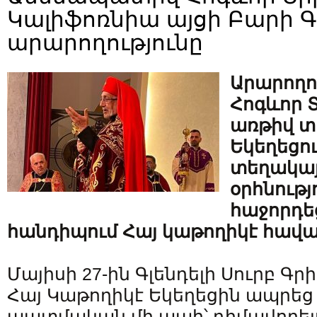
Կալիֆոռնիա այցի Բարի 
արարողությունը
Արարողո
Հոգևոր Տ
առթիվ տ
Եկեղեցո
տեղակայ
օրհնությ
հաջորդեց
հանդիպում Հայ կաթողիկէ հավա
Մայիսի 27-ին Գլենդելի Սուրբ Գր
Հայ Կաթողիկէ Եկեղեցին ապրեց
պատմական մի պահ՝ դիմավորելո