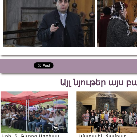
Այլ նյութեր այս 
Արհ. Տ. Գևորգ Արքեպս.
Ամառային ճամբար