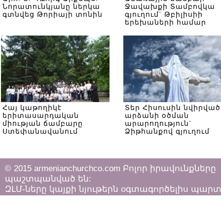
Նորատունկյանը ներկա
Ջավախքի Տամբովկա
գտնվեց Թորիայի տոնին
գյուղում` Թբիլիսիի
երեխաների համար
Հայ կաթողիկէ
Տեր Հիսուսին նվիրված
երիտասարդական
արձանի օծման
միության ճամբարը
արարողություն`
Ստեփանավանում
Ձիթհանքով գյուղում
© 2015 armenianchurchco.com Բոլոր իրավունքները
պաշտպանված են:
ԶԼՄ-ները կայքի նյութերն օգտագործելիս պար
հետևել «Հեղինակային իրավունքի և հարակից
իրավունքների մասին»
ՀՀ օրենքի դրույթներին: