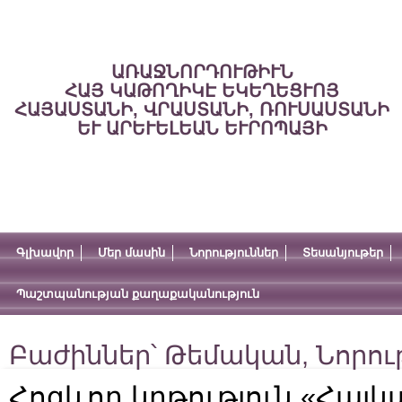
ԱՌԱՋՆՈՐԴՈՒԹԻՒՆ
ՀԱՅ ԿԱԹՈՂԻԿԷ ԵԿԵՂԵՑՒՈՅ
ՀԱՅԱՍՏԱՆԻ, ՎՐԱՍՏԱՆԻ, ՌՈՒՍԱՍՏԱՆԻ
ԵՒ ԱՐԵՒԵԼԵԱՆ ԵՒՐՈՊԱՅԻ
Գլխավոր
Մեր մասին
Նորություններ
Տեսանյութեր
Պաշտպանության քաղաքականություն
Բաժիններ՝
Թեմական
,
Նորու
Հոգևոր կրթություն «Հայ