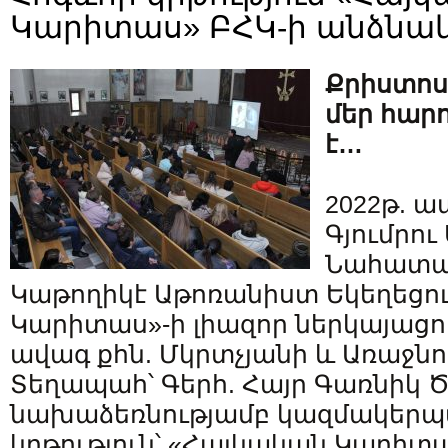
Կարիտաս» ԲՀԿ-ի անձնա
Քրիստոս
մեր հար
է…
2022թ. ապ
Գյումրու
Նահատա
Կաթողիկէ Աթոռանիստ Եկեղեցու
Կարիտաս»-ի լիազոր ներկայացու
ավագ քհն. Մկրտչյանի և Առաջն
Տեղապահ՝ Գերհ. Հայր Գառնիկ Ծ
նախաձեռնությամբ կազմակերպ
կրթություն՝ «Հայկական Կարի