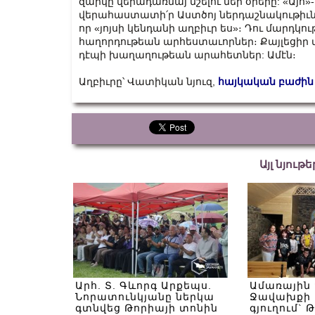
զարկը վերադառնայ նշելու մեր օրերը: «Այո»-ի
վերահաստատի՛ր Աստծոյ ներդաշնակութիւնը։
որ «յոյսի կենդանի աղբիւր ես»։ Դու մարդկո
հաղորդութեան արհեստաւորներ։ Քայլեցիր 
դէպի խաղաղութեան արահետներ: Ամէն։
Աղբիւրը՝ Վատիկան նյուզ,
հայկական բաժին
Այլ նյութ
Արհ. Տ. Գևորգ Արքեպս.
Ամառային
Նորատունկյանը ներկա
Ջավախքի 
գտնվեց Թորիայի տոնին
գյուղում` 