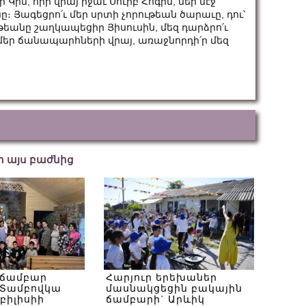
 Կին, որի վրայ իջաւ Սուրբ Հոգին, մեր մէջ
 Յագեցրո՛ւ մեր սրտի չորութեան ծարաւը, դու՝
ւթեանը շաղկապեցիր Յիսուսին, մեզ դարձրո՛ւ
մեր ճանապարհների վրայ, առաջնորդի՛ր մեզ
եր այս բաժնից
 ճամբար
Հարյուր երեխաներ
Տամբովկա
մասնակցեցին բակային
Թբիլիսիի
ճամբարի` Արևիկ