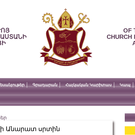
ՒՈՅ
OF 
ՍԱՍՏԱՆԻ
CHURCH 
ՅԻ
եսանյութեր
Գրադարան
Հայկական Կարիտաս
Կապ
ներ
մի Անարատ սրտին