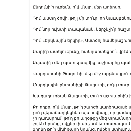
Ընդունի՛ր ուրեմն, ո՜վ Մայր, մեր աղերսը.
Դու՝ աստղ ծովի, թոյլ մի տո՛ւր, որ նաւաբե
Դու՝ նոր ուխտի տապանակ, ներշնչի՛ր հաշ
Դու՝ «Երկնային երկիր», Աստծոյ համերաշխ
Մարի՛ր ատելութիւնը, հանդարտեցրո՛ւ վրէժխն
Ազատի՛ր մեզ պատերազմից, աշխարհը պահպ
Վարդարանի Թագուհի, մեր մէջ արթնացրո՛ւ ա
Մարդկային ընտանիքի Թագուհի, ցո՛յց տու
Խաղաղութեան Թագուհի, տո՛ւր աշխարհին 
Քո ողբը, ո՜վ Մայր, թո՛ղ շարժի կարծրացած
թո՛ղ վերածաղկեցնեն այս հովիտը, որ ցամաքե
չի դադարում, թո՛ղ քո աղօթքը մեզ տրամադ
շոյեն նրանց, ովքեր փախչում եւ տառապում
գիրկը թո՛ղ մխիթարի նրանց, ովքեր ստիպուած