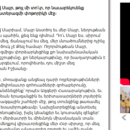
վ Մայր, թոյլ մի տո՛ւր, որ նաւաբեկուենք
տերազմի փոթորիկի մէջ։
վ Մարիամ, Մայր Աստծոյ եւ մեր Մայր, նեղութեան
ս պահին, քեզ ենք դիմում: Դո՛ւ Մայր ես, սիրում
 մեզ, ճանաչում ես մեզ, մեր մտածումներից ոչինչ
ծուկ չէ Քեզ համար: Ողորմութեան Մայր,
զմիցս փորձարկեցինք քո նախախնամական
քշութիւնը, քո ներկայութիւնը, որ խաղաղութիւն է
րգեւում, որովհետեւ դու միշտ մեզ
եան Իշխանը։
, մոռացանք անցեալ դարի ողբերգութիւնների
իլիոնաւոր զոհուածների զոհաբերումը,
նձնեցինք՝ որպէս Ազգերի Հասարակութիւն, եւ
եան երազանքին եւ երիտասարդների յոյսերին:
գային շահերի մէջ, թոյլ տուեցինք թառամել
 եսասիրութեամբ։ Նախընտրեցինք անտեսել
ռնութիւնը, խլել կեանքեր եւ կուտակել զէնքեր՝
 մերձաւորի եւ միեւնոյն միասնական տան։
եղքով վիրաւորեցինք մեր Հօր սիրտը, որ մեզ
ր։ Դարձանք անտարբեր բոլորի եւ ամէն բանի