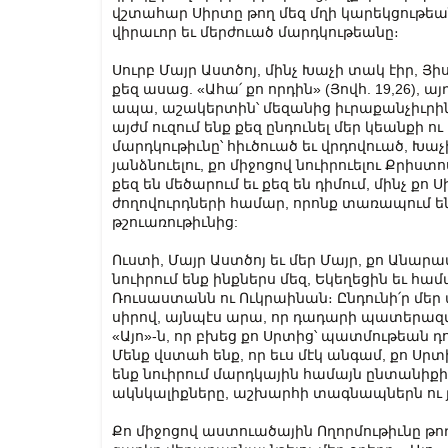
վշտահար Սիրտը թող մեզ մղի կարեկցութեան 
վիրաւոր եւ մերժուած մարդկութեանը։
Սուրբ Մայր Աստծոյ, մինչ Խաչի տակ էիր, Յ
քեզ ասաց. «Ահա՛ քո որդին» (Յովհ. 19,26), 
ապա, աշակերտին՝ մեզանից իւրաքանչիւրին, ա
այժմ ուզում ենք քեզ ընդունել մեր կեանքի 
մարդկութիւնը՝ հիւծուած եւ վրդովուած, Խաչ
յանձնուելու, քո միջոցով նուիրուելու Քրիստ
քեզ են մեծարում եւ քեզ են դիմում, մինչ քո
ժողովուրդների համար, որոնք տառապում ե
թշուառութիւնից:
Ուստի, Մայր Աստծոյ եւ մեր Մայր, քո Անար
նուիրում ենք ինքներս մեզ, Եկեղեցին եւ հա
Ռուսաստանն ու Ուկրաինան։ Ընդունի՛ր մեր
սիրով, այնպէս արա, որ դադարի պատերազ
«Այո»-ն, որ բխեց քո Սրտից՝ պատմութեան 
Մենք վստահ ենք, որ եւս մէկ անգամ, քո Սրտ
ենք նուիրում մարդկային համայն ընտանիքի
ակնկալիքները, աշխարհի տագնապներն ու յ
Քո միջոցով աստուածային Ողորմութիւնը թո