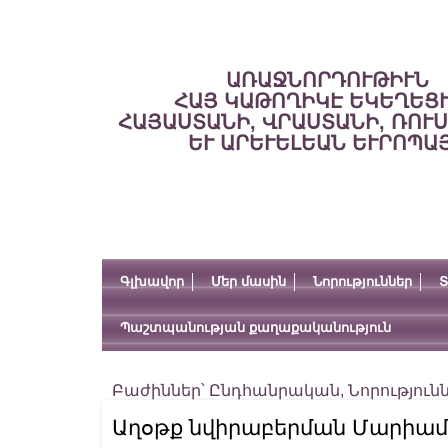
ԱՌԱՋՆՈՐԴՈՒԹԻՒՆ
ՀԱՅ ԿԱԹՈՂԻԿԷ ԵԿԵՂԵՑ
ՀԱՅԱՍՏԱՆԻ, ՎՐԱՍՏԱՆԻ, ՌՈՒ
ԵՒ ԱՐԵՒԵԼԵԱՆ ԵՒՐՈՊԱ
Գլխավոր
Մեր մասին
Նորություններ
Տ
Պաշտպանության քաղաքականություն
Բաժիններ՝
Ընդհանրական
,
Նորություն
Աղօթք նվիրաբերման Մարիա