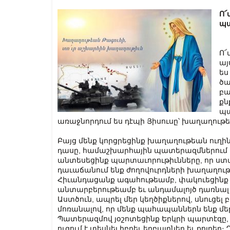
Ո՜
պա
Ո՜
այ
ես
ծա
բա
քն
պա
առաջնորդում ես դէպի Յիսուսը՝ խաղաղութ
Բայց մենք կորցրեցինք խաղաղութեան ուղին
դասը, համաշխարհային պատերազմներում մ
անտեսեցինք պարտաւորութիւնները, որ ստա
դաւաճանում ենք ժողովուրդների խաղաղութ
Հիւանդացանք ագահութեամբ, փակուեցինք ազ
անտարբերութեամբ եւ անդամալոյծ դառնալ
Աստծուն, ապրել մեր կեղծիքներով, սնուցել բ
մոռանալով, որ մենք պահապաններն ենք մեր
Պատերազմով յօշոտեցինք Երկրի պարտէզը, մ
ուզում է տեսնել իբրեւ եղբայրներ եւ քոյրե