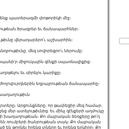
կուենք պատերազմի փոթորիկի մէջ։
տութեան ծրագրեր եւ ճանապարհներ։
ութիւնը վերադարձրո՛ւ աշխարհին։
Sear
for:
դրութիւնը, մեզ սովորեցրո՛ւ ներումը։
անի՛ր միջուկային զէնքի սպառնալիքից։
ղօթելու եւ սիրելու կարիքը։
ր ժողովուրդներին եղբայրութեան ճանապարհը։
խաղաղութիւն:
 սրտերը։ Արցունքները, որ թափեցիր մեզ համար,
ց մեր ատելութիւնից: Եւ մինչ զէնքերի աղմուկը
րի խաղաղութեան։ Քո մայրական ձեռքերը թո՛ղ
 են ռումբերի ծանրութեան տակ։ Քո մայրական
 են թողնել իրենց տները եւ իրենց երկիրը։ Քո