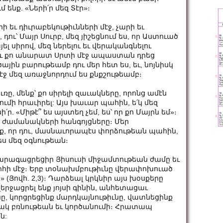
ենք. «Ների՛ր մեզ Տէր»։
ի եւ դիւրաբեկութիւնների մէջ, չարի եւ
ւ՝ Մայր Սուրբ, մեզ յիշեցնում ես, որ Աստուած
այել սիրով, մեզ ներելու եւ վերականգնելու
զ, և քո անարատ Սրտի մէջ ապաստան դրեց
յին բարութեամբ դու մեր հետ ես, եւ, նոյնիսկ
 մեզ առաջնորդում ես քնքշութեամբ։
ւռը, մենք՝ քո սիրելի զաւակները, որոնց ամէն
ջումի հրաւիրել: Այս խաւար պահին, ե՛կ մեզ
՛ր. «Միթէ՞ ես այստեղ չեմ, ես՝ որ քո Մայրն եմ»։
եր ժամանակների հանգոյցները։ Մեր
նք, որ դու, մասնաւորապէս փորձութեան պահին,
ս մեզ օգնութեան։
բ արագացրեցիր Յիսուսի միջամտութեան ժամը եւ
հի մէջ։ Երբ տօնախմբութիւնը վերափոխուած
 (Յովհ. 2,3)։ Դարձեալ կրկնիր այս խօսքերը
 վերջացրել ենք յոյսի գինին, անհետացաւ
նը, կորցրեցինք մարդկայնութիւնը, վատնեցինք
ակ բռնութեան եւ կործանումի։ Հրատապ
ն: