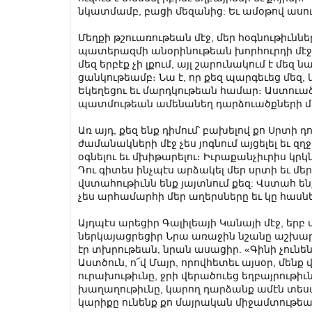
նկատմամբ, բացի մեզանից: Եւ ամօթով ասում 
Մեղքի թշուառութեան մէջ, մեր հօգնութիւններ
պատերազմի անօրինութեան խորհուրդի մէջ, դո
մեզ երբէք չի լքում, այլ շարունակում է մեզ ն
ցանկութեամբ։ Նա է, որ քեզ պարգեւեց մե
Եկեղեցու եւ մարդկութեան համար։ Աստուածա
պատմութեան ամենանեղ դարձուածքների մէջ
Առ այդ, քեզ ենք դիմում՝ բախելով քո Սրտի դո
ժամանակների մէջ չես յոգնում այցելել եւ զղ
օգնելու եւ մխիթարելու։ Իւրաքանչիւրիս կրկնի
Դու գիտես ինչպէս արձակել մեր սրտի եւ մ
վստահութիւնն ենք յայտնում քեզ: Վստահ ե
չես արհամարհի մեր աղերսները եւ կը հասնե
Այդպէս արեցիր Գալիլեայի Կանայի մէջ, եր
ներկայացրեցիր Նրա առաջին նշանը աշխար
էր տխրութեան, նրան ասացիր. «Գինի չունեն»
Աստծուն, ո՜վ Մայր, որովհետեւ այսօր, մենք
ուրախութիւնը, ջրի վերածուեց եղբայրութիւ
խաղաղութիւնը, կարող դարձանք ամէն տես
կարիքը ունենք քո մայրական միջամտութեա