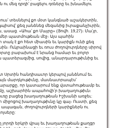
ու մեզ դրդի՝ բացելու դռները եւ խնամելու
իսուս՝ տեսնելով քո մօտ կանգնած աշակերտին,
այդպիսով՝ քեզ յանձնեց մեզանից իւրաքանչիւրին,
սաց. «Ահա՛ քո Մայրը» (Յովհ. 19,27)։ Մա՛յր,
ու մեր պատմութեան մէջ։ Այս պահին
ի տակ է քո հետ միասին եւ կարիքն ունի քեզ
ոսին։ Ուկրաինացի եւ ռուս ժողովուրդները սիրով
 Սիրտը բաբախում է նրանց համար եւ բոլոր
ն պատերազմից, սովից, անարդարութիւնից եւ
ատ Սրտին հանդիսաւոր կերպով յանձնում եւ
մայն մարդկութիւնը, մասնաւորապէս՝
 արարքը, որ կատարում ենք վստահութեամբ եւ
մը, աշխարհին ապահովի՛ր խաղաղութիւն։
դուռը բացեց խաղաղութեան Իշխանի առջեւ:
ի միջոցով խաղաղութիւնը կը գայ։ Ուստի, քեզ
 ապագան, ժողովուրդների կարիքներն ու
ոյսերը:
ղ յորդի երկրի վրայ եւ խաղաղութեան քաղցր