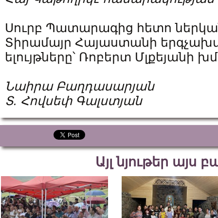
Սուրբ Պատարագից հետո ներկան
Տիրամայր Հայաստանի երգչախ
ելույթները՝ Ռոբերտ Մլքեյանի խ
Նաիրա Բաղդասարյան
Տ. Հովսեփ Գալստյան
Այլ նյութեր այս 