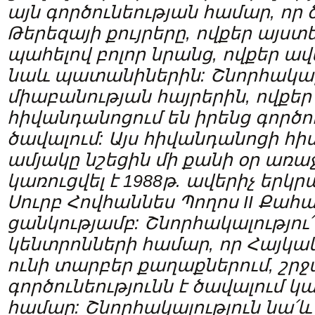
այն գործունեության համար, որ 
Թերեզայի քույրերը, ովքեր այստե
պահելով բոլոր նրանց, ովքեր ավ
նաև
պատանիներին
:
Շնորհակա
միաբանության հայրեր
ին
, ովքե
հիվանդանոցում են իրենց գործու
ծավալում: Այս հիվանդանոցի հի
ամյակը
նշեցին
մի
քանի
օր
առա
կառուցվել է 1988թ. ավերիչ երկ
Սուրբ Հովհաննես Պողոս
II
Քահա
ցանկությամբ: Շնորհակալությու
՛
կենտրոնների համար, որ Հայկ
ունի տարբեր քաղաքներում, շրջ
գործունեությունն է ծավալում 
համար: Շնորհակալություն նա
՛
և