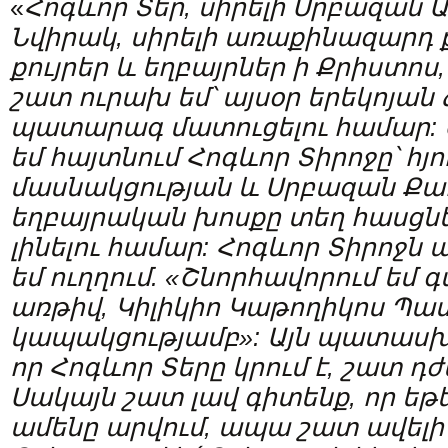
«
Հոգևոր Տեր, սիրելի Սրբազան
Նվիրակ, սիրելի առաքինազարդ քո
քույրեր և եղբայրներ ի Քրիստոս,
շ
ատ ուրախ եմ
՝
այսօր երեկոյան
պատարագ մատուցելու
համար
:
եմ հայտնում Հոգևոր Տիրոջը
՝
հյ
մասնակցության և Սրբազան Ք
եղբայրական խոսքը տեղ հասցնե
լինելու համար: Հոգևոր Տիրոջն
եմ ուղղում. «Շնորհավորում եմ 
առթիվ, Կիլիկիո Կաթողիկոս Պա
կապակցությամբ»: Այն պատասխ
որ Հոգևոր
Տեր
ը կրում է, շատ դժ
Սակայն շատ լավ գիտենք, որ եթ
ամենը արվում, ապա շատ ավելի դ