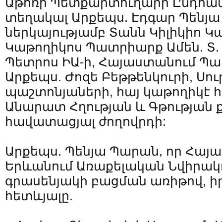
Աթոռի Պետքարտուղարի Ընդհան
տեղակալ Արքեպս. Էդգար Պենյա
ներկայությամբ Տանն Կիլիկիո Կ
Կաթողիկոս Պատրիարք Ամեն. Տ. 
Պետրոս ԻԱ-ի, Հայաստանում Պ
Արքեպս. Ժոզե Բեթթենկուրի, Սու
պաշտոնյաների, հայ կաթողիկէ 
Անարատ Հղության և Գթության ք
հավատացյալ ժողովրդի:
Արքեպս. Պենյա Պարան, որ Հայա
Երևանում Առաքելական Նվիրակ
գրասենյակի բացման առիթով, ի
հետևյալը.