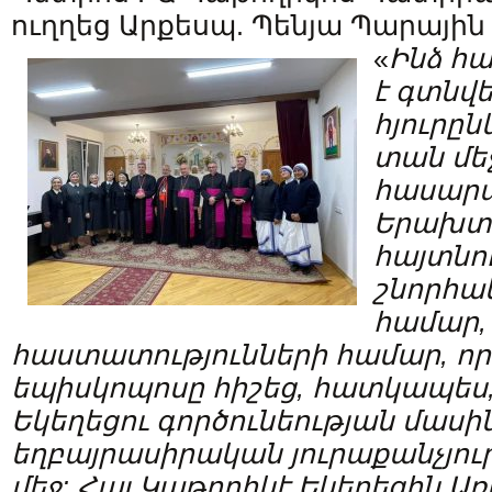
ուղղեց Արքեսպ. Պենյա Պարային
«
Ինձ հա
է գտնվե
հյուրըն
տան մեջ
հասարա
Երախտա
հայտնու
շնորհակ
համար, 
հաստատությունների համար, որ
եպիսկոպոսը հիշեց, հատկապես
Եկեղեցու գործունեության մասին
եղբայրասիրական յուրաքանչյու
մեջ: Հայ Կաթողիկէ Եկեղեցին Ա