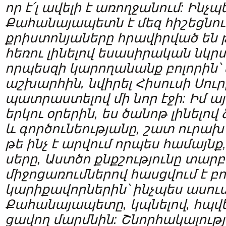
որ է
՛
լ ավելի է առողջանում: Ինչ
Քահանայապետն է մեզ հիշեցնու
քրիստոնյաները հրավիրված են 
հեռու լինելով եսասիրական նկր
որ
պ
եսզի կարողանանք բոլորին՝
աշխարհին, նվիրել Հիսուսի Սուր
պատրաստելով
մի
նոր
էջի: Իմ 
երկու օր
երին
, ես ծանոթ լինելո
և գործունեությանը, շատ ուրախ
թե ինչ է արվում որպես համայնք
սերը, Աստծո քնքշությունը տարբ
միջոցառումներով հասցվում է բո
կարիքավորներին՝ ինչպես ասու
Քահանայապետը, կպնելով, հպվե
ցավող մարմնին: Շնորհակալությ