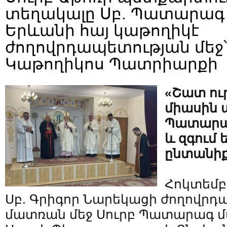
տեղակալը Սբ. Պատարագ
Երևանի հայ կաթողիկէ
ժողովրդապետության մեջ՝
Կաթողիկոս Պատրիարքի
«Շատ ուր
միասին ա
Պատարագ
և զգում 
ընտանիք
Հոկտեմբ
Սբ. Գրիգոր Նարեկացի ժողովրդ
մատռան մեջ Սուրբ Պատարագ մ