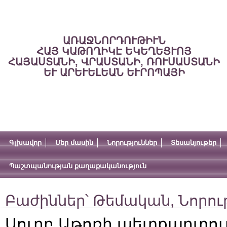
ԱՌԱՋՆՈՐԴՈՒԹԻՒՆ
ՀԱՅ ԿԱԹՈՂԻԿԷ ԵԿԵՂԵՑՒՈՅ
ՀԱՅԱՍՏԱՆԻ, ՎՐԱՍՏԱՆԻ, ՌՈՒՍԱՍՏԱՆԻ
ԵՒ ԱՐԵՒԵԼԵԱՆ ԵՒՐՈՊԱՅԻ
Գլխավոր
Մեր մասին
Նորություններ
Տեսանյութեր
Պաշտպանության քաղաքականություն
Բաժիններ՝
Թեմական
,
Նորու
Սուրբ Աթոռի պետքարտո