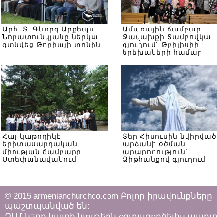
Արհ. Տ. Գևորգ Արքեպս.
Ամառային ճամբար
Նորատունկյանը ներկա
Ջավախքի Տամբովկա
գտնվեց Թորիայի տոնին
գյուղում` Թբիլիսիի
երեխաների համար
Հայ կաթողիկէ
Տեր Հիսուսին նվիրված
երիտասարդական
արձանի օծման
միության ճամբարը
արարողություն`
Ստեփանավանում
Ձիթհանքով գյուղում
© 2015 armenianchurchco.com Բոլոր իրավունքները
պաշտպանված են:
ԶԼՄ-ները կայքի նյութերն օգտագործելիս պար