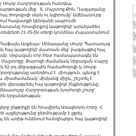
 Սուրբ Հաղորդության հանդեպ
 հարթության մեջ: Տ. Մաշտոց Քհն. Ղազարյանը
այ ժողովրդի սերն ու նվիրումը՝ Ամենասուրբ
ում հավատքի կենդանի ապրումի
Մինասյանը հրավերքով կաթողիկէ արևելածես
տեմբերի 21-25-ին տեղի կունենա Հայաստանում:
 Տ. Ռաֆայել Արքեպս. Մինասյանը Սուրբ Պատարագ
ն հայ կաթողիկէ մատռան մեջ՝ բազմաթիվ հայ
ամբ: Սրբազան Հոր հետ համապատագել են
 Տ. Մաշտոցը: Քարոզի ժամանակ Սրբազան Հայրը
 52-րդ միջազգային համաժողովի և Սուրբ
րդությունը ստեղծում է միություն, պետք է
և միաժամանակ՝ միմյանց միջև, շեշտել է
ին վերագտնել հայ կաթողիկէ ինքնությունը,
ենասուրբ Հաղորդության խորհրդի շուրջ՝
յին երջանկության:
ը ընթրիքի են հրավիրել Առաջնորդ Հորը, Հ.
այցելությունը ջերմությամբ է լցրել
 են առիթ ունենում հանդիպելու հայ կաթողիկէ