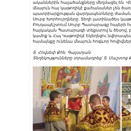
ականներին հալածանքները մեղմացել են: Վ
մնայուն հայ կաթողիկէ քահանաներ չեն ծա
պատրիարքության վարդապետները ժամանա
Սուրբ Խորհուրդները: Տեղի լատինածես կա
Բուդապեշտում Սուրբ Պատարագը հայերի հա
հայկական Պատարագի տեքստով և ծեսով, բա
կամոք և Հայ Կաթողիկէ Եկեղեցու նվիրապե
համայնքը ունենա մնայուն հոգևոր հովիվներ
Տ. Հովսեփ Քհն. Գալստյան
Տեղեկությունները տրամադրեց՝ Տ. Մաշտոց 