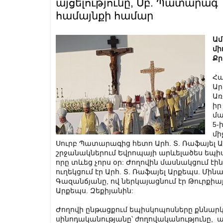
այցելությունը, Սբ. Պատարագ
համայնքի համար
Ամ
մի
Քր
Հա
Ար
Առ
իր
մա
5-
մի
Սուրբ Պատարագից հետո Արհ. Տ. Ռաֆայել 
շրջանակներում Եվրոպայի արևելածես եպի
որը տևեց չորս օր: Ժողովին մասնակցում էի
ուղեկցում էր Արհ. Տ. Ռաֆայել Արքեպս. Մինա
Գազանճյանը, ով ներկայացնում էր Թուրքիայ
Արքեպս. Զեքիյանին:
Ժողովի ընթացքում եպիսկոպոսները քննարկե
սինոդականությանը՝ ժողովականությունը, առ