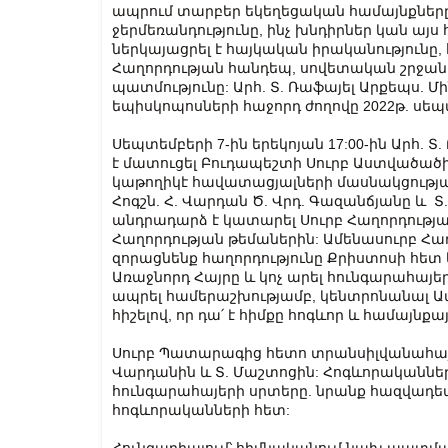
ապրում տարբեր եկեղեցական համայնքները
ջերմեռանդությունը, ինչ խնդիրներ կան այս
ներկայացրել է հայկական իրականությունը, հ
Հաղորդության հանդեպ, սովետական շրջան
պատմությունը: Արհ. Տ. Ռաֆայել Արքեպս. 
եպիսկոպոսների հաջորդ ժողովը 2022թ. սեպ
Սեպտեմբերի 7-ին երեկոյան 17:00-ին Արհ.
է մատուցել Բուդապեշտի Սուրբ Աստվածածի
կաթողիկէ հավատացյալների մասնակցությ
Հոգշն. Հ. Վարդան Ծ. Վրդ. Գազանճյանը և
անդրադարձ է կատարել Սուրբ Հաղորդության
Հաղորդության թեմաներին: Ամենասուրբ Հաղո
զորացնենք հաղորդությունը Քրիստոսի հետ 
Առաջնորդ Հայրը և կոչ արել հունգարահայեր
ապրել համերաշխությամբ, կենտրոնանալ Ամ
հիշելով, որ դա՛ է հիմքը հոգևոր և համայնքա
Սուրբ Պատարագից հետո տրանսիլվանահայեր
Վարդանին և Տ. Մաշտոցին: Հոգևորականների 
հունգարահայերի սրտերը. նրանք հազվադեպ
հոգևորականների հետ: