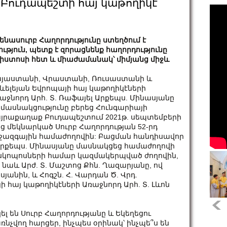
՝ Բուդապեշտի հայ կաթողիկէ
ենասուրբ Հաղորդությունը ստեղծում է
ություն, պետք է զորացնենք հաղորդությունը
իստոսի հետ և միաժամանակ՝ միմյանց միջև
յաստանի, Վրաստանի, Ռուսաստանի և
ևելեյան Եվրոպայի հայ կաթողիկէների
աջնորդ Արհ. Տ. Ռաֆայել Արքեպս. Մինասյանը
 մասնակցությունը բերեց Հունգարիայի
յրաքաղաք Բուդապեշտում 2021թ. սեպտեմբերի
ից մեկնարկած Սուրբ Հաղորդության 52-րդ
ջազգային համաժողովին: Բացման հանդիսավոր
Արքեպս. Մինասյանը մասնակցեց համաժողովի
սկոպոսների համար կազմակերպված ժողովին,
ն նաև Արժ. Տ. Մաշտոց Քհն. Ղազարյանը, ով
սյանին, և Հոգշն. Հ. Վարդան Ծ. Վրդ.
ի հայ կաթողիկէների Առաջնորդ Արհ. Տ. Լևոն
լ են Սուրբ Հաղորդությանը և Եկեղեցու
նչվող հարցեր, ինչպես օրինակ՝ ինչպե՞ս են