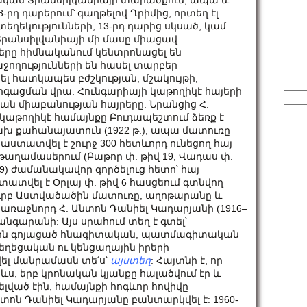
ական Տրանսիլվանիայի տարածքում, ապա և
րդ դարերում՝ գաղթելով Ղրիմից, որտեղ էլ
եղեկությունների, 13-րդ դարից սկսած, կամ
րբ Տրանսիլվանիայի մի մասը միացավ
յերը հիմնականում կենտրոնացել են
ջողությունների են հասել տարբեր
ել հատկապես բժշկության, մշակույթի,
գացման վրա: Հունգարիայի կաթողիկէ հայերի
Sear
յան միաբանության հայրերը: Նրանցից Հ.
for:
կաթողիկէ համայնքը Բուդապեշտում ձեռք է
ախ քահանայատուն (1922 թ.), ապա մատուռը
 հաստատվել է շուրջ 300 հետևորդ ունեցող հայ
թաղամասերում (Բաթոր փ. թիվ 19, Վադաս փ.
իվ 9) ժամանակավոր գործելուց հետո՝ հայ
ատվել է Օրլայ փ. թիվ 6 հասցեում գտնվող
 Սուրբ Աստվածածին մատուռը, աղոթարանը և
առաջնորդ Հ. Անտոն Դանիել Կադարյանի (1916–
թանգարանի: Այս սրահում տեղ է գտել՝
սին գոյացած հնագիտական, պատմագիտական
եղեցական ու կենցաղային իրերի
ել մանրամասն տե՛ս՝
այստեղ
: Հայտնի է, որ
ս, երբ կրոնական կյանքը հալածվում էր և
լված էին, համայնքի հոգևոր հովիվը
նտոն Դանիել Կադարյանը բանտարկվել է: 1960-