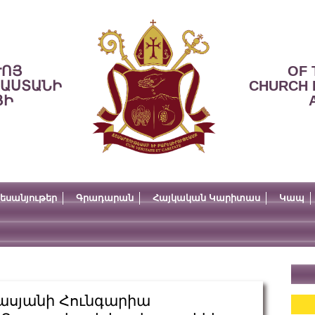
ՒՈՅ
OF 
ՍԱՍՏԱՆԻ
CHURCH 
ՅԻ
եսանյութեր
Գրադարան
Հայկական Կարիտաս
Կապ
նասյանի Հունգարիա