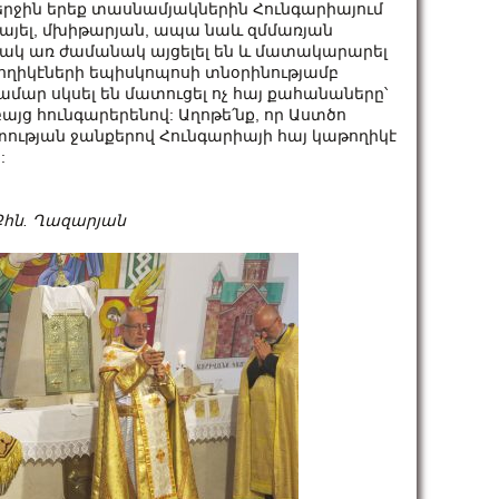
երջին երեք տասնամյակներին Հունգարիայում
ռայել, մխիթարյան, ապա նաև զմմառյան
կ առ ժամանակ այցելել են և մատակարարել
թողիկէների եպիսկոպոսի տնօրինությամբ
մար սկսել են մատուցել ոչ հայ քահանաները՝
յց հունգարերենով: Աղոթե՛նք, որ Աստծո
տության ջանքերով Հունգարիայի հայ կաթողիկէ
:
Քհն. Ղազարյան