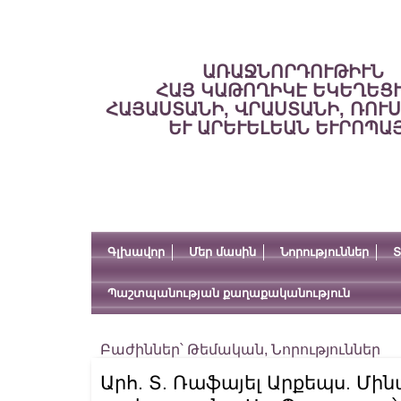
ԱՌԱՋՆՈՐԴՈՒԹԻՒՆ
ՀԱՅ ԿԱԹՈՂԻԿԷ ԵԿԵՂԵՑ
ՀԱՅԱՍՏԱՆԻ, ՎՐԱՍՏԱՆԻ, ՌՈՒ
ԵՒ ԱՐԵՒԵԼԵԱՆ ԵՒՐՈՊԱ
Գլխավոր
Մեր մասին
Նորություններ
Տ
Պաշտպանության քաղաքականություն
Բաժիններ՝
Թեմական
,
Նորություններ
Արհ. Տ. Ռաֆայել Արքեպս. Մի