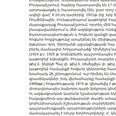
Հունգարիայում՝ հիմնականում նախ պատմ
Բուդապեշտում, հայերը հաստատվել են 17-18-
արտագաղթել և հաստատվել էին, ըստ որոշ տ
ավելի վաղ՝ 9-10-րդ դարերից: 1921թ.-ից, ե
Ռումինիային, Հունգարիայում կաթողիկէ հա
մայրաքաղաք Բուդապեշտում, որտեղ մեծ հա
բնագավառներում և մեծ ազդեցություն ունեց
ճարտարապետության և հոգևոր կյանքի զար
հոգևոր հովվությունը ստանձնել են Մխիթար
Աթանաս Վրդ. Տիրոյանի աջակցությամբ հայ 
բերել մասնավոր հողատարածք՝ հիմնելով ն
(1924 թ.): 1925 թ. նոյեմբերին պաշտոնապես
կաթողիկէ եկեղեցին: Բուդապեշտի տարբեր 
թիվ 6, Տելեկի Պալ փ. թիվ 6, Սեմելվեյս փ. թ
կաթողիկէ համայնքի հոգևոր կենտրոնը հաստ
եռահարկ մի շինությունում, ուր հիմնել են
գրասենյակներ, իսկ վերնահարկը համայնքի 
1988թթ.) հոգածությամբ 1974 թ. վերածվել է 
մոտավորապես նախորդ դարի երկրորդ կե
ու ազգագրական կարևոր նշանակության եկ
հավաքածուն.այս թանգարանի մասին առավ
կոմունիստական իշխանության տարիներին և
պաշտամունքային արարողություններն արգե
մատակարարել է Սուրբ Խորհուրդները: Հ. Ա