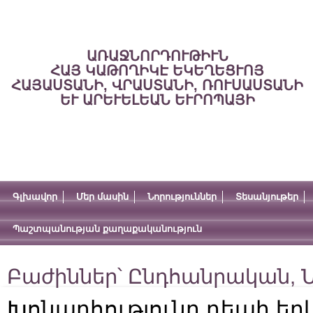
ԱՌԱՋՆՈՐԴՈՒԹԻՒՆ
ՀԱՅ ԿԱԹՈՂԻԿԷ ԵԿԵՂԵՑՒՈՅ
ՀԱՅԱՍՏԱՆԻ, ՎՐԱՍՏԱՆԻ, ՌՈՒՍԱՍՏԱՆԻ
ԵՒ ԱՐԵՒԵԼԵԱՆ ԵՒՐՈՊԱՅԻ
Գլխավոր
Մեր մասին
Նորություններ
Տեսանյութեր
Պաշտպանության քաղաքականություն
Բաժիններ՝
Ընդհանրական
,
Ն
Խոնարհությունը դեպի եր