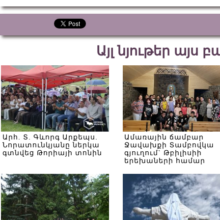
Այլ նյութեր այս 
Արհ. Տ. Գևորգ Արքեպս.
Ամառային ճամբար
Նորատունկյանը ներկա
Ջավախքի Տամբովկա
գտնվեց Թորիայի տոնին
գյուղում` Թբիլիսիի
երեխաների համար