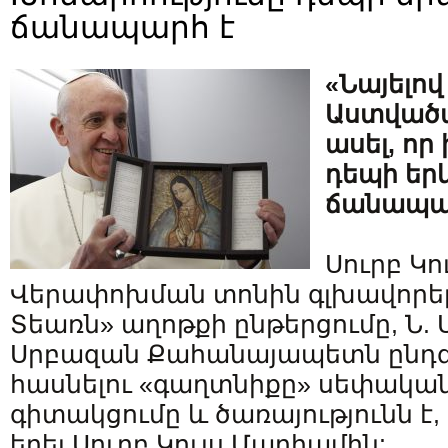
ճանապարհ է
«Նայելո
Աստվածա
ասել, որ
դեպի եր
ճանապա
Սուրբ Կո
Վերափոխման տոնին գլխավորել
Տեառն» աղոթքի ընթերցումը, Ն. 
Սրբազան Քահանայապետն ընդգծ
հասնելու «գաղտնիքը» սեփական
գիտակցումը և ծառայությունն է, 
եղել Սուրբ Կույս Մարիամին: