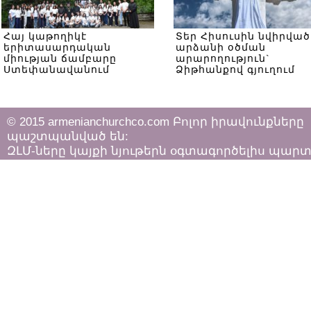
Հայ կաթողիկէ
Տեր Հիսուսին նվիրված
երիտասարդական
արձանի օծման
միության ճամբարը
արարողություն`
Ստեփանավանում
Ձիթհանքով գյուղում
© 2015 armenianchurchco.com Բոլոր իրավունքները
պաշտպանված են:
ԶԼՄ-ները կայքի նյութերն օգտագործելիս պար
հետևել «Հեղինակային իրավունքի և հարակից
իրավունքների մասին»
ՀՀ օրենքի դրույթներին: