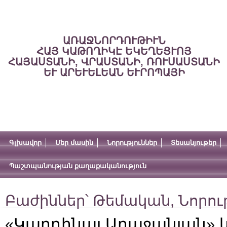
ԱՌԱՋՆՈՐԴՈՒԹԻՒՆ
ՀԱՅ ԿԱԹՈՂԻԿԷ ԵԿԵՂԵՑՒՈՅ
ՀԱՅԱՍՏԱՆԻ, ՎՐԱՍՏԱՆԻ, ՌՈՒՍԱՍՏԱՆԻ
ԵՒ ԱՐԵՒԵԼԵԱՆ ԵՒՐՈՊԱՅԻ
Գլխավոր
Մեր մասին
Նորություններ
Տեսանյութեր
Պաշտպանության քաղաքականություն
Բաժիններ՝
Թեմական
,
Նորու
«Կարդինալ Աղաջանյան» 