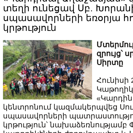
տեղի ունեցավ Սբ. Խորան
սպասավորների եռօրյա հ
կրթություն
Մտերմութ
զրույց՝ 
Սիրտը
Հունիսի 
Կաթողիկ
«Կարդին
կենտրոնում կազմակերպվեց Սո
սպասավորների պատրաստությու
կրթություն՝ նախաձեռնությամբ 