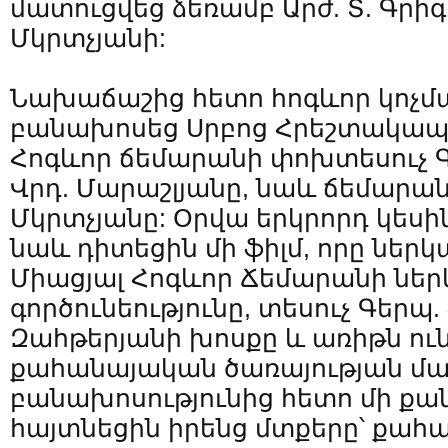
մատուցվեց ձեռամբ Արժ. Տ. Գրիգո
Մկրտչյանի:
Նախաճաշից հետո հոգևոր կոչմ
բանախոսեց Սրբոց Հրեշտակապ
Հոգևոր ճեմարանի փոխտեսուչ Գ
Վրդ. Մարաշլյանը, նաև ճեմար
Մկրտչյանը: Օրվա երկրորդ կես
նաև դիտեցին մի ֆիլմ, որը ներկ
Միացյալ Հոգևոր Ճեմարանի ներ
գործունեությունը, տեսուչ Գերպ.
Զահթերյանի խոսքը և առիթն ու
քահանայական ծառայության մաս
բանախոսությունից հետո մի ք
հայտնեցին իրենց մտքերը՝ քա