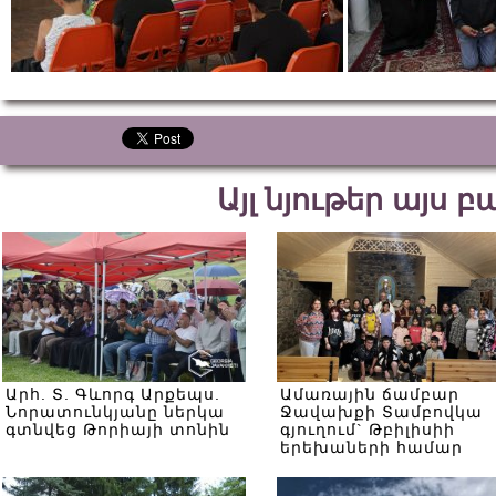
Այլ նյութեր այս 
Արհ. Տ. Գևորգ Արքեպս.
Ամառային ճամբար
Նորատունկյանը ներկա
Ջավախքի Տամբովկա
գտնվեց Թորիայի տոնին
գյուղում` Թբիլիսիի
երեխաների համար