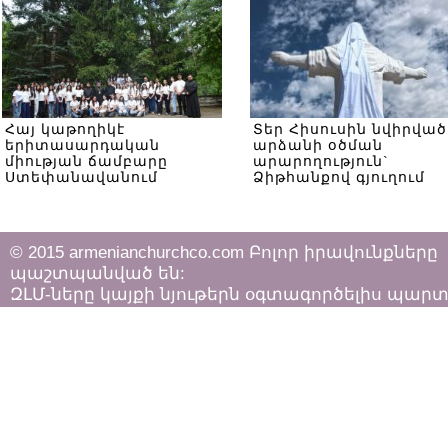
Հայ կաթողիկէ
Տեր Հիսուսին նվիրված
երիտասարդական
արձանի օծման
միության ճամբարը
արարողություն`
Ստեփանավանում
Ձիթհանքով գյուղում
© 2015 armenianchurchco.com Բոլոր իրավունքները
պաշտպանված են:
ԶԼՄ-ները կայքի նյութերն օգտագործելիս պար
հետևել «Հեղինակային իրավունքի և հարակից
իրավունքների մասին»
ՀՀ օրենքի դրույթներին: