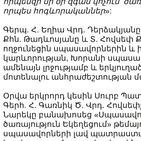
որպեսզի մի օր զգան կոչում՝ ծառ
որպես հոգևորականներ
»:
Գերպ. Հ. Եղիա Վրդ. Դերձակյանը,
Քհն. Թադևոսյանը և Տ. Հովսեփ 
ողջունեցին սպասավորներին և խ
կարևորության, Խորանի սպասա
ամենայն լրջությամբ և երկյուղա
մոտենալու անհրաժեշտության մ
Օրվա երկրորդ կեսին Սուրբ Պ
Գերհ. Հ. Գառնիկ Ծ. Վրդ. Հովսեփ
Նարեկը բանախոսեց «Սպասավոր
ծառայություն Եկեղեցում» թեմայո
սպասավորների լավ պատրաստվ