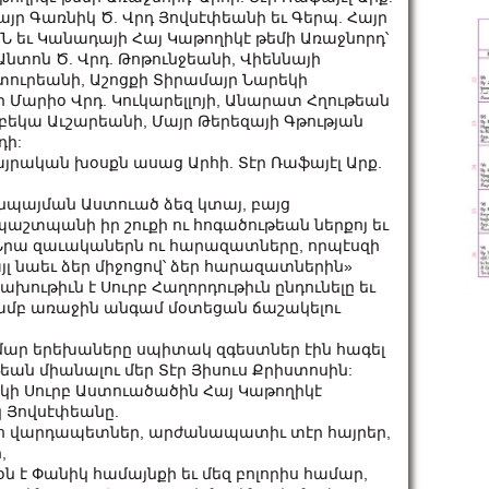
յր Գառնիկ Ծ. Վրդ Յովսէփեանի եւ Գերպ. Հայր
Ն եւ Կանադայի Հայ Կաթողիկէ թեմի Առաջնորդ՝
Անտոն Ծ. Վրդ. Թոթունջեանի, Վիեննայի
տուրեանի, Աշոցքի Տիրամայր Նարեկի
 Մարիօ Վրդ. Կուկարելլոյի, Անարատ Հղութեան
բեկա Աւշարեանի, Մայր Թերեզայի Գթության
դի:
յրական խօսքն ասաց Արհի. Տէր Ռաֆայէլ Արք.
անպայման Աստուած ձեզ կտայ, բայց
պաշտպանի իր շուքի ու հոգածութեան ներքոյ եւ
մ Նրա զաւականերն ու հարազատները, որպէսզի
այլ նաեւ ձեր միջոցով՝ ձեր հարազատներին»
խութիւն է Սուրբ Հաղորդութիւն ընդունելը եւ
թեամբ առաջին անգամ մօտեցան ճաշակելու
մար երեխաները սպիտակ զգեստներ էին հագել
ն միանալու մեր Տէր Յիսուս Քրիստոսին:
կի Սուրբ Աստուածածին Հայ Կաթողիկէ
կ Յովսէփեանը.
րհ վարդապետներ, արժանապատիւ տէր հայրեր,
,
ն է Փանիկ համայնքի եւ մեզ բոլորիս համար,