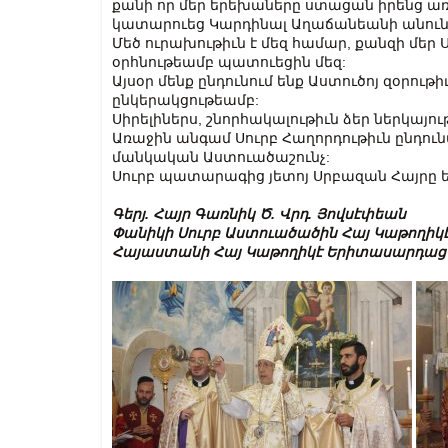
քանի որ մեր երեխաները ստացան իրենց առա
կատարուեց Կարդինալ Աղաճանեանի անունը
Մեծ ուրախութիւն է մեզ համար, քանզի մեր 
օրհնութեամբ պատուեցին մեզ:
Այսօր մենք ընդունում ենք Աստուծոյ զօրութիւ
ընկերակցութեամբ:
Սիրելիներս, շնորհակալութիւն ձեր ներկայո
Առաջին անգամ Սուրբ Հաղորդութիւն ընդու
մանկական Աստուածաշունչ:
Սուրբ պատարագից յետոյ Սրբազան Հայրը 
Գերյ. Հայր Գառնիկ Ծ. Վրդ. Յովսէփեան
Փանիկի Սուրբ Աստուածածին Հայ Կաթողիկէ
Հայաստանի Հայ Կաթողիկէ Երիտասարդաց