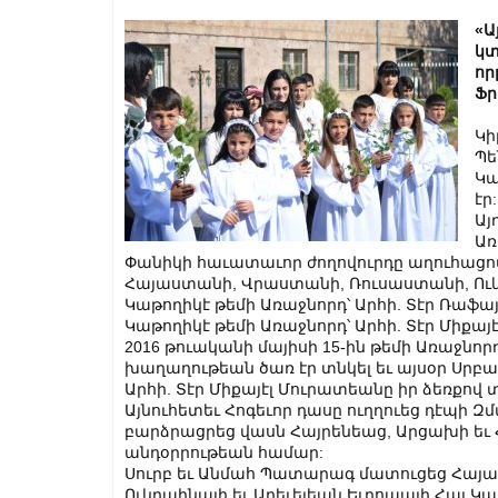
«Ա
կտ
որ
Ֆր
Կի
Պե
Կա
էր:
Այ
Առ
Փանիկի հաւատաւոր ժողովուրդը աղուհացով
Հայաստանի, Վրաստանի, Ռուսաստանի, Ուկր
Կաթողիկէ թեմի Առաջնորդ՝ Արհի. Տէր Ռաֆայ
Կաթողիկէ թեմի Առաջնորդ՝ Արհի. Տէր Միքայ
2016 թուականի մայիսի 15-ին թեմի Առաջնոր
խաղաղութեան ծառ էր տնկել եւ այսօր Սրբա
Արհի. Տէր Միքայէլ Մուրատեանը իր ձեռքով
Այնուհետեւ Հոգեւոր դասը ուղղուեց դէպի 
բարձրացրեց վասն Հայրենեաց, Արցախի ե
անդօրրութեան համար:
Սուրբ եւ Անմահ Պատարագ մատուցեց Հայ
Ուկրաինայի եւ Արեւելեան Եւրոպայի Հայ Կաթ