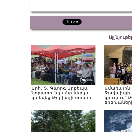
Այլ նյութ
Արհ. Տ. Գևորգ Արքեպս.
Ամառային
Նորատունկյանը ներկա
Ջավախքի 
գտնվեց Թորիայի տոնին
գյուղում` 
երեխաներ