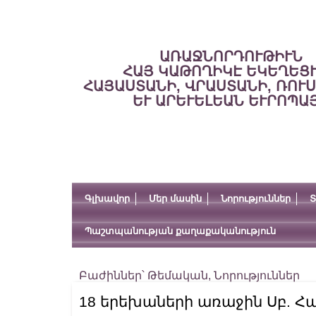
ԱՌԱՋՆՈՐԴՈՒԹԻՒՆ
ՀԱՅ ԿԱԹՈՂԻԿԷ ԵԿԵՂԵՑ
ՀԱՅԱՍՏԱՆԻ, ՎՐԱՍՏԱՆԻ, ՌՈՒ
ԵՒ ԱՐԵՒԵԼԵԱՆ ԵՒՐՈՊԱ
Գլխավոր
Մեր մասին
Նորություններ
Տ
Պաշտպանության քաղաքականություն
Բաժիններ՝
Թեմական
,
Նորություններ
18 երեխաների առաջին Սբ. Հա