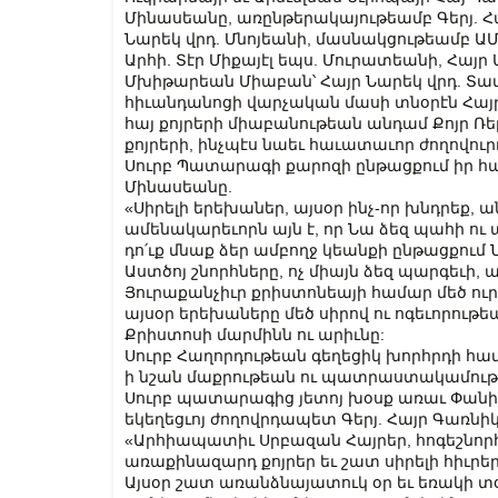
Մինասեանը, առընթերակայութեամբ Գերյ. Հա
Նարեկ վրդ. Մնոյեանի, մասնակցութեամբ ԱՄ
Արհի. Տէր Միքայէլ եպս. Մուրատեանի, Հայր 
Մխիթարեան Միաբան՝ Հայր Նարեկ վրդ. Տա
հիւանդանոցի վարչական մասի տնօրէն Հայր
հայ քոյրերի միաբանութեան անդամ Քոյր Ռե
քոյրերի, ինչպէս նաեւ հաւատաւոր ժողովուր
Սուրբ Պատարագի քարոզի ընթացքում իր հա
Մինասեանը.
«Սիրելի երեխաներ, այսօր ինչ-որ խնդրեք, 
ամենակարեւորն այն է, որ Նա ձեզ պահի ու 
դո՛ւք մնաք ձեր ամբողջ կեանքի ընթացքու
Աստծոյ շնորհները, ոչ միայն ձեզ պարգեւի, 
Յուրաքանչիւր քրիստոնեայի համար մեծ ուրա
այսօր երեխաները մեծ սիրով ու ոգեւորու
Քրիստոսի մարմինն ու արիւնը:
Սուրբ Հաղորդութեան գեղեցիկ խորհրդի հա
ի նշան մաքրութեան ու պատրաստակամութեա
Սուրբ պատարագից յետոյ խօսք առաւ Փանի
եկեղեցւոյ ժողովրդապետ Գերյ. Հայր Գառնի
«Արհիապատիւ Սրբազան Հայրեր, հոգեշնո
առաքինազարդ քոյրեր եւ շատ սիրելի հիւրեր
Այսօր շատ առանձնայատուկ օր եւ եռակի տօ