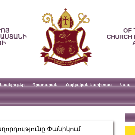
ՒՈՅ
OF 
ՍԱՍՏԱՆԻ
CHURCH 
ՅԻ
եսանյութեր
Գրադարան
Հայկական Կարիտաս
Կապ
ղորդությունը Փանիկում