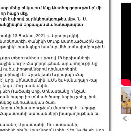
յսօր մենք ընկալում ենք Աստծոյ զօրութիւնը՝ մի
որ հացի մէջ,
ը լի է սիրով եւ ընկերակցութեամբ». Ն. Ս.
անցիսկոս Սրբազան Քահանայապետ
րակի 13 Յունիս, 2021 թ. Երրորդ զկնի
նտեկոստէի, Փանիկի Սուրբ Աստուածածին Հայ
թողիկէ համայնքի համար մեծ տօնախմբութիւն
դ օրը տեղի ունեցաւ թուով 18 երեխաների
աջին Սուրբ Հաղորդութեան արարողութիւնը:
 ու ծափողջոյններով դիմաւորեցին
աինայի եւ Արեւելեան Եւրոպայի Հայ
էլ Արք. Մինասեանին, ԱՄՆ եւ Կանադայի Հայ
էլ եպս. Մուրատեանին:
դ Տէր Ռաֆայէլ Արք. Մինասեանը ի նշան
զան հայրը իր տնկած ծառը նորից ջրեց, իսկ
 տնկեց անուանական ծառ:
Զմմառու մոմավառութեան մատուռը եւ աղօթք
ւ Հայաստանի սահմանների խաղաղութեան եւ
աստանի, Վրաստանի, Ռուսաստանի,
ողիկէ թեմի Առաջնորդ՝ Արհի. Տէր Ռաֆայէլ Արք.