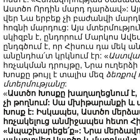
Աստծո Որդին մարդ դարձավ»: Ա
վեր Նա երբեք չի բաժանվի մարդկ
հոգնի մարդուց: Այս մտերմությ
սկիզբն է, ընդորում Մարկոս Ավ
ընդգծում է, որ Հիսուս դա մեկ ա
անընդհա՛տ կրկնում էր: «
Աստված
հռչակման դրույթը, Նրա ուղերձի
Խոսքը թույլ է տալիս մեզ
ձեռքով
մ
տերմ
ությանը
:
«
Աստծո Խոսքը խաղաղեցնում է,
չի թողնում:
Սա
մխիթարանքի
և
Խոսք
է
:
Իսկապես
,
Աստծո
մերձա
հռչակելուց
անմիջապես
հետո
Հ
«
Ապաշխարեցե՛ք
»:
Նրա
մերձավո