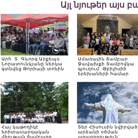
Այլ նյութեր այս 
Արհ. Տ. Գևորգ Արքեպս.
Ամառային ճամբար
Նորատունկյանը ներկա
Ջավախքի Տամբովկա
գտնվեց Թորիայի տոնին
գյուղում` Թբիլիսիի
երեխաների համար
Հայ կաթողիկէ
Տեր Հիսուսին նվիրված
երիտասարդական
արձանի օծման
միության ճամբարը
արարողություն`