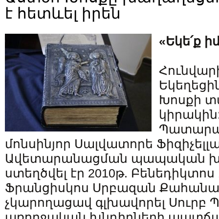
է հետևել իրեն
«Եկե՛ք իմ
Հունվարի
Եկեղեցի
Խոսքի 
կիրակին
Պատարա
մոնսինյոր Սալվատորե Ֆիզիչել
Ավետարանացման պապական խո
ստեղծվել էր 2010թ. Բենեդիկտոս 1
Ֆրանցիսկոս Սրբազան Քահան
չկարողացավ գլխավորել Սուրբ
առողջական խնդիրների պատճ