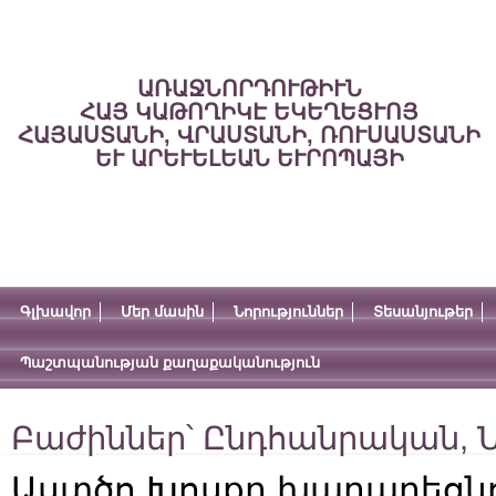
ԱՌԱՋՆՈՐԴՈՒԹԻՒՆ
ՀԱՅ ԿԱԹՈՂԻԿԷ ԵԿԵՂԵՑՒՈՅ
ՀԱՅԱՍՏԱՆԻ, ՎՐԱՍՏԱՆԻ, ՌՈՒՍԱՍՏԱՆԻ
ԵՒ ԱՐԵՒԵԼԵԱՆ ԵՒՐՈՊԱՅԻ
Գլխավոր
Մեր մասին
Նորություններ
Տեսանյութեր
Պաշտպանության քաղաքականություն
Բաժիններ՝
Ընդհանրական
,
Ն
Աստծո Խոսքը խաղաղեցնու