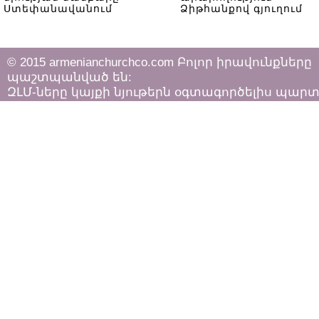
Ստեփանավանում
Ձիթհանքով գյուղում
© 2015 armenianchurchco.com Բոլոր իրավունքները
պաշտպանված են:
ԶԼՄ-ները կայքի նյութերն օգտագործելիս պար
հետևել «Հեղինակային իրավունքի և հարակից
իրավունքների մասին»
ՀՀ օրենքի դրույթներին: