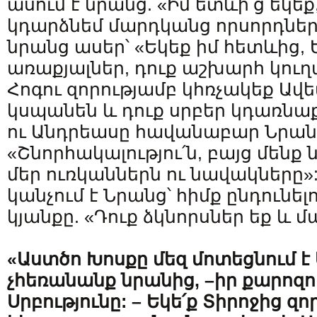
ասում է նրանց. «Իմ ետևի՛ց եկեք,
կդարձնեմ մարդկանց որսորդներ» 
նրանց ասեր՝ «Եկեք իմ հետևից, 
առաքյալներ, դուք աշխարհ կուղ
Հոգու զորությամբ կհռչակեք Ավ
կսպանեն և դուք սրբեր կդառնա
ու Անդրեասը հավանաբար Նրա
«Շնորհակալությու՛ն, բայց մենք
մեր ուռկաններն ու նավակները»
կանչում է Նրանց՝ հիմք ընդունել
կյանքը. «Դուք ձկնորսներ եք և 
«Աստծո Խոսքը մեզ մոտեցնում է
չհեռանանք
նրանից
, –
իր
քարոզո
Սրբությունը
: –
Եկե՛ք
Տիրոջից
զոր