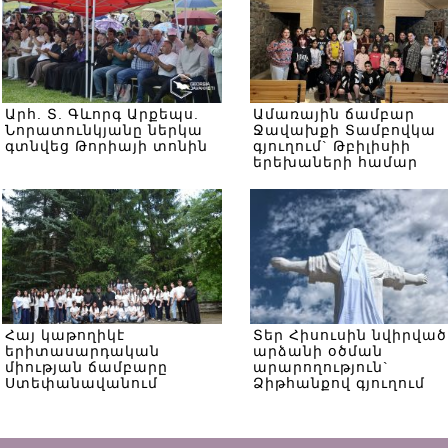
Արհ. Տ. Գևորգ Արքեպս.
Ամառային ճամբար
Նորատունկյանը ներկա
Ջավախքի Տամբովկա
գտնվեց Թորիայի տոնին
գյուղում` Թբիլիսիի
երեխաների համար
Հայ կաթողիկէ
Տեր Հիսուսին նվիրված
երիտասարդական
արձանի օծման
միության ճամբարը
արարողություն`
Ստեփանավանում
Ձիթհանքով գյուղում