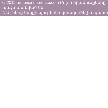
© 2015 armenianchurchco.com Բոլոր իրավունքները
պաշտպանված են:
ԶԼՄ-ները կայքի նյութերն օգտագործելիս պար
հետևել «Հեղինակային իրավունքի և հարակից
իրավունքների մասին»
ՀՀ օրենքի դրույթներին: