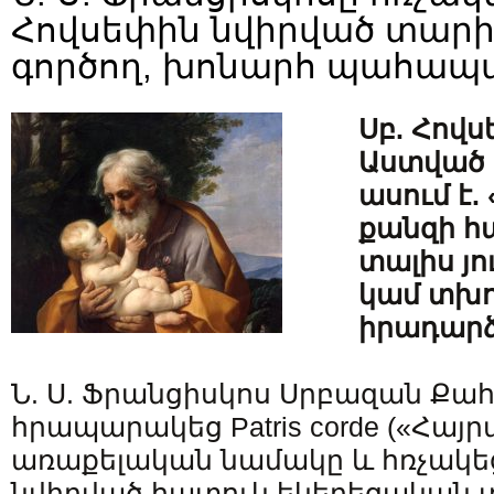
Հովսեփին նվիրված տարի.
գործող, խոնարհ պահապ
Սբ. Հովս
Աստված մ
ասում է.
քանզի հ
տալիս յո
կամ տխո
իրադարձ
Ն. Ս. Ֆրանցիսկոս Սրբազան Ք
հրապարակեց Patris corde («Հայ
առաքելական նամակը և հռչակեց
նվիրված հատուկ եկեղեցական տ