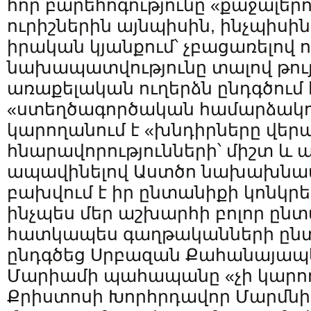
հոր բարեհոգությունը «քաջալերու
ուրիշներին այնպիսին, ինչպիսի
իրական կյանքում՝ չբացառելով ո
նախապատվությունը տալով թույլեր
առաքելական ուղերձն ընդգծում 
«ստեղծագործական համարձակութ
կարողանում է «խնդիրները վերա
հնարավորությունների՝ միշտ և 
ապավինելով Աստծո նախախնամո
բախվում է իր ընտանիքի կոնկր
ինչպես մեր աշխարհի բոլոր ընտ
հատկապես գաղթականների ընտ
ընդգծեց Սրբազան Քահանայապե
Մարիամի պահապանը «չի կարող չ
Քրիստոսի Խորհրդավոր Մարմնի 