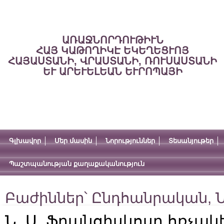
ԱՌԱՋՆՈՐԴՈՒԹԻՒՆ
ՀԱՅ ԿԱԹՈՂԻԿԷ ԵԿԵՂԵՑՒՈՅ
ՀԱՅԱՍՏԱՆԻ, ՎՐԱՍՏԱՆԻ, ՌՈՒՍԱՍՏԱՆԻ
ԵՒ ԱՐԵՒԵԼԵԱՆ ԵՒՐՈՊԱՅԻ
Գլխավոր
Մեր մասին
Նորություններ
Տեսանյութեր
Պաշտպանության քաղաքականություն
Բաժիններ՝
Ընդհանրական
,
Ն
Ն. Ս. Ֆրանցիսկոսը հռչակ