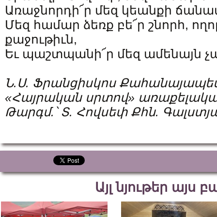
Առաջնորդի՜ր մեզ կեանքի ճանա
Մեզ համար ձեռք բե՜ր շնորհ, ողո
քաջութիւն,
Եւ պաշտպանի՜ր մեզ ամենայն չա
Ն.Ս. Ֆրանցիսկոս Քահանայապե
«Հայրական սրտով» առաքելակ
Թարգմ.՝ Տ. Հովսեփ Քհն. Գալստյ
Այլ նյութեր այս 