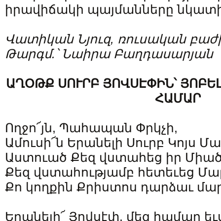
իրավիճակի պայմանները նկատի 
Վատիկան Նյուզ, ռուսական բաժ
Թարգմ.՝ Նաիրա Բաղդասարյան
ԱՂՕԹՔ ՍՈՒՐԲ ՅՈՎՍԷՓԻՆ՝ ՅՈԲԵ
ՀԱՄԱՐ
Ողջո՜յն, Պահապան Փրկչի,
Ամուսի՜ն Երանելի Սուրբ Կոյս Մ
Աստուած Քեզ վստահեց իր Միած
Քեզ վստահությամբ հետեւեց Մա
Քո կողքին Քրիստոս դարձաւ մար
Երանելի՜ Յովսէփ, մեզ համար եւս