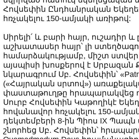
Հովսեփին Ընդհանրական Եկեղ
հռչակելու 150-ամյակի առիթով:
Սիրելի՛ և բարի հայր, ուշադիր և 
աշխատասեր հայր՝ լի ստեղծագ
համարձակությամբ, միշտ ստվերո
այսպիսի խոսքերով է Սրբազա
նկարագրում Սբ. Հովսեփին՝ «Patri
(«Հայրական սրտով») առաքելակա
փաստաթուղթը հրապարակվեց դե
Սուրբ Հովսեփին Կաթողիկէ Եկեղ
հովանավոր հռչակելու 150-ամյակ
դեկտեմբերի 8-ին Պիոս IX Պապն 
շնորհեց Սբ. Հովսեփին՝ հրապար