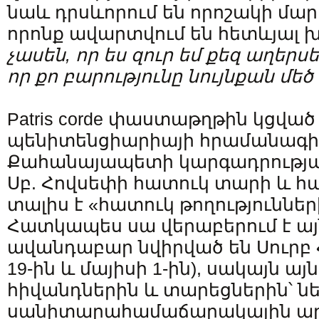
նաև դրսևորում են որոշակի մա
որոնք ավարտվում են հետևյալ խ
չասեն
,
որ
ես
զուր
եմ
քեզ
աղերսե
որ քո բարությունը նույնքան մեծ 
Patris corde փաստաթղթին կցվա
պենիտենցիարիայի հրամանագիր
Քահանայապետի կարգադրությա
Սբ. Հովսեփի հատուկ տարի և 
տալիս է «հատուկ թողություննե
Հատկապես սա վերաբերում է այն
ավանդաբար նվիրված են Սուրբ
19-ին և մայիսի 1-ին), սակայն ա
հիվանդներին և տարեցներին՝ ն
սանիտարահամաճարակային ա