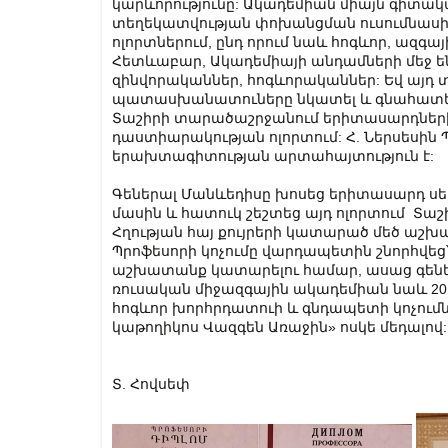
կարևորությունը: Ակադեմիան միայն գիտակա
տեղեկատվության փոխանցման ուսումնաս
ոլորտներում, ընդ որում նաև հոգևոր, ազ
Հետևաբար, Ակադեմիայի անդամների մեջ են 
զինվորականներ, հոգևորականներ: Եվ այդ
պատասխանատուները նկատել և գնահատել ե
Տաշիրի տարածաշրջանում երիտասարդների
դաստիարակության ոլորտում: Հ. Ներսեսին 
երախտագիտության արտահայտություն է:
Գեներալ Մանևեդիսը խոսեց երիտասարդ սե
մասին և հատուկ շեշտեց այդ ոլորտում Տա
Հղության հայ քույրերի կատարած մեծ աշ
Պրոֆեսորի կոչումը վարդապետին շնորհվ
աշխատանք կատարելու համար, ասաց գեներ
ռուսական միջազգային ակադեմիան նաև 2016
հոգևոր խորհրդատուի և գնդապետի կոչումնե
կաթողիկոս Վազգեն Առաջին» ոսկե մեդալով:
Տ. Հովսեփ