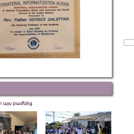
Sear
for:
եր այս բաժնից