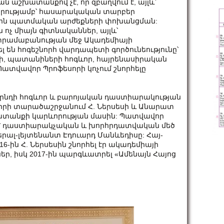
ն աշխատանքով չէ, որ զբաղվում է, այլև՝
իրությամբ՝ հասարակական տարբեր
գային պատմական արժեքների փոխանցման:
ոչ միայն գիտնականներ, այլև՝
 տրամաբանության մեջ Ակադեմիայի
ն հոգեշնորհ վարդապետի գործունեությունը՝
, պատանիների հոգևոր, հայրենասիրական
Պատվավոր Պրոֆեսորի կոչում շնորհելը
րնդի հոգևոր և բարոյական դաստիարակության
շիրի տարածաշրջանում Հ. Ներսեսի և Անարատ
խատանքի կարևորության մասին: Պատվավոր
եց՝ դաստիարակչական և խորհրդատվական մեծ
ալ-լեյտենանտ Էդուարդ Մանևեդիսը: Հայ-
-ին Հ. Ներսեսին շնորհել էր ակադեմիայի
ր, իսկ 2017-ին պարգևատրել «Ամենայն Հայոց