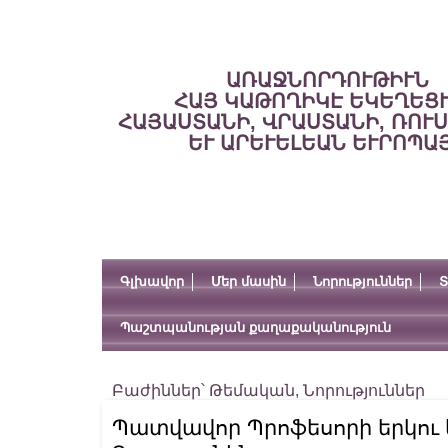
ԱՌԱՋՆՈՐԴՈՒԹԻՒՆ
ՀԱՅ ԿԱԹՈՂԻԿԷ ԵԿԵՂԵՑ
ՀԱՅԱՍՏԱՆԻ, ՎՐԱՍՏԱՆԻ, ՌՈՒ
ԵՒ ԱՐԵՒԵԼԵԱՆ ԵՒՐՈՊԱ
Գլխավոր
Մեր մասին
Նորություններ
Տ
Պաշտպանության քաղաքականություն
Բաժիններ՝
Թեմական
,
Նորություններ
Պատվավոր Պրոֆեսորի երկու կո