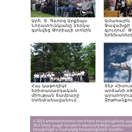
Արհ. Տ. Գևորգ Արքեպս.
Ամառային
Նորատունկյանը ներկա
Ջավախքի 
գտնվեց Թորիայի տոնին
գյուղում` 
երեխաներ
Հայ կաթողիկէ
Տեր Հիսու
երիտասարդական
արձանի օ
միության ճամբարը
արարողութ
Ստեփանավանում
Ձիթհանքով
© 2015 armenianchurchco.com Բոլոր իրավունքները 
ԶԼՄ-ները կայքի նյութերն օգտագործելիս պարտավո
իրավունքի և հարակից իրավունքների մասին»