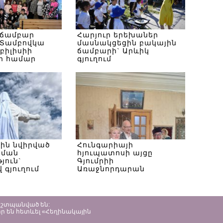
 ճամբար
Հարյուր երեխաներ
Տամբովկա
մասնակցեցին բակային
Թբիլիսիի
ճամբարի` Արևիկ
ի համար
գյուղում
սին նվիրված
Հունգարիայի
ծման
հյուպատոսի այցը
յուն`
Գյումրիի
 գյուղում
Առաջնորդարան
պաշտպանված են:
ր են հետևել «Հեղինակային