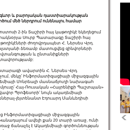
գևոր և բարոյական դաստիարակության
րծում մեծ ներդրում ունենալու համար
ոստոսի 2-ին Տաշիրի հայ կաթողիկէ եկեղեցում
րակնօրյա Սուրբ Պատարագը Տաշիրի հայ
թողիկէների ժողովրդապետ Հ. Ներսես Վրդ.
լստյանի ձեռամբ մատուցվեց զինվորների
վտանգության և ընտանիքների
տավորությամբ:
տարագի ավարտին Հ. Ներսես Վրդ.
չում, մեկը՝ Ինֆորմատիզացիայի միջազգային
եմիայի Մոնրեալի մասնաճյուղի նախագահ
 մյուսը՝ Հայ-Ռուսական «Հայրենիքի Պաշտպան»
վոր Պրոֆեսորի՝ նույն ակադեմիայի
երալ-լեյտենանտ Էդուարդ Մանևեդիսի
ց Ինֆորմատիզացիայի միջազգային
Կանադայում ավելի քան 20 տարի առաջ, ունի
առաջ ճանաչել է Ակադեմիայի գործունեության