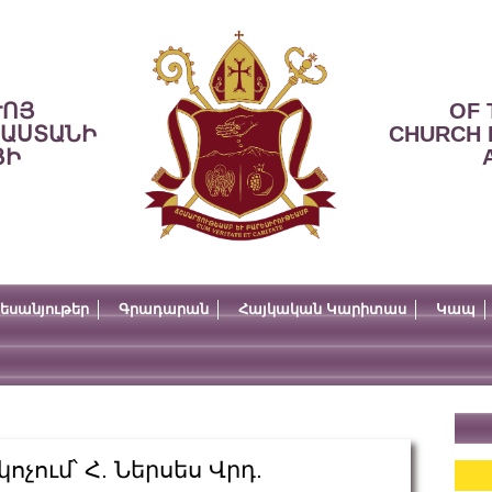
ՒՈՅ
OF 
ՍԱՍՏԱՆԻ
CHURCH 
ՅԻ
եսանյութեր
Գրադարան
Հայկական Կարիտաս
Կապ
չում՝ Հ. Ներսես Վրդ.