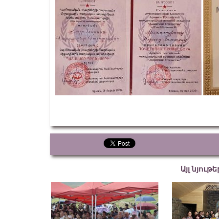
Այլ նյութ