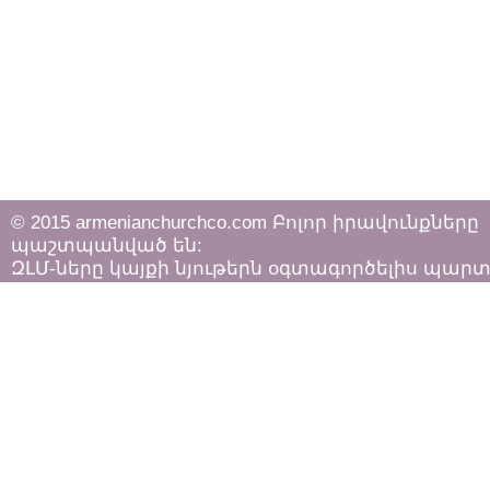
© 2015 armenianchurchco.com Բոլոր իրավունքները
պաշտպանված են:
ԶԼՄ-ները կայքի նյութերն օգտագործելիս պար
հետևել «Հեղինակային իրավունքի և հարակից
իրավունքների մասին»
ՀՀ օրենքի դրույթներին: