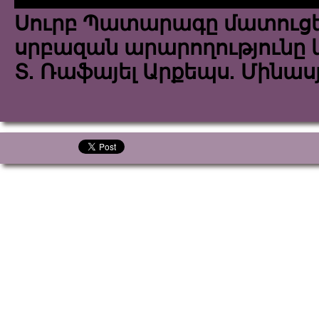
Սուրբ Պատարագը մատուցե
սրբազան արարողությունը 
Տ. Ռաֆայել Արքեպս. Մինաս