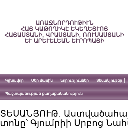
ԱՌԱՋՆՈՐԴՈՒԹԻՒՆ
ՀԱՅ ԿԱԹՈՂԻԿԷ ԵԿԵՂԵՑՒՈՅ
ՀԱՅԱՍՏԱՆԻ, ՎՐԱՍՏԱՆԻ, ՌՈՒՍԱՍՏԱՆԻ
ԵՒ ԱՐԵՒԵԼԵԱՆ ԵՒՐՈՊԱՅԻ
Գլխավոր
Մեր մասին
Նորություններ
Տեսանյութեր
Պաշտպանության քաղաքականություն
ՏԵՍԱՆՅՈՒԹ. Աստվածահայ
տոնը՝ Գյումրիի Սրբոց Ն