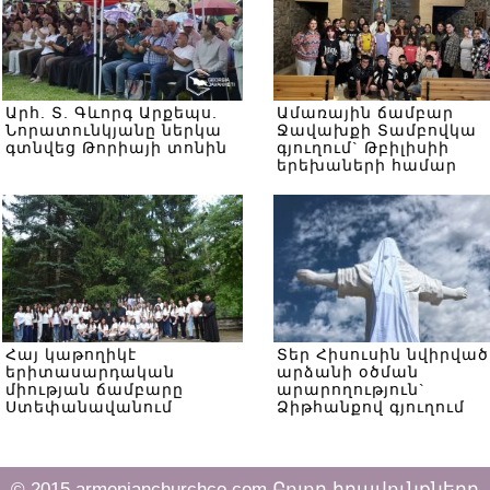
Արհ. Տ. Գևորգ Արքեպս.
Ամառային ճամբար
Նորատունկյանը ներկա
Ջավախքի Տամբովկա
գտնվեց Թորիայի տոնին
գյուղում` Թբիլիսիի
երեխաների համար
Հայ կաթողիկէ
Տեր Հիսուսին նվիրված
երիտասարդական
արձանի օծման
միության ճամբարը
արարողություն`
Ստեփանավանում
Ձիթհանքով գյուղում
© 2015 armenianchurchco.com Բոլոր իրավունքները