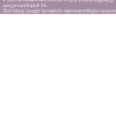
պաշտպանված են:
ԶԼՄ-ները կայքի նյութերն օգտագործելիս պար
հետևել «Հեղինակային իրավունքի և հարակից
իրավունքների մասին»
ՀՀ օրենքի դրույթներին: