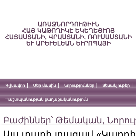
ԱՌԱՋՆՈՐԴՈՒԹԻՒՆ
ՀԱՅ ԿԱԹՈՂԻԿԷ ԵԿԵՂԵՑՒՈՅ
ՀԱՅԱՍՏԱՆԻ, ՎՐԱՍՏԱՆԻ, ՌՈՒՍԱՍՏԱՆԻ
ԵՒ ԱՐԵՒԵԼԵԱՆ ԵՒՐՈՊԱՅԻ
Գլխավոր
Մեր մասին
Նորություններ
Տեսանյութեր
Պաշտպանության քաղաքականություն
Բաժիններ՝
Թեմական
,
Նորու
Այս տարի լրացավ «Կարդի