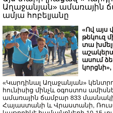
Աղաջանյան» ամառային ճ
ամյա հոբելյանը
«Ով այս 
թեկուզ մ
տա խմելո
աշակերտ
ասում ձե
կորցնի», 
«Կարդինալ Աղաջանյան» կենտրոն
հունիսից մինչև օգոստոս ամիս
ամառային ճամբար 833 մասնակ
Հայաստանի և Վրաստանի, Ռու
կաթողիկէ համայնքների 10-15 