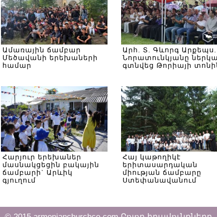
Ամառային ճամբար
Արհ. Տ. Գևորգ Արքեպս.
Մեծավանի երեխաների
Նորատունկյանը ներկ
համար
գտնվեց Թորիայի տոնի
Հարյուր երեխաներ
Հայ կաթողիկէ
մասնակցեցին բակային
երիտասարդական
ճամբարի` Արևիկ
միության ճամբարը
գյուղում
Ստեփանավանում
© 2015 armenianchurchco.com Բոլոր իրավունքները