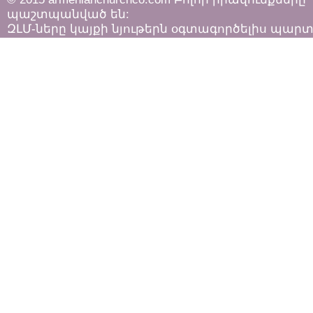
պաշտպանված են:
ԶԼՄ-ները կայքի նյութերն օգտագործելիս պար
հետևել «Հեղինակային իրավունքի և հարակից
իրավունքների մասին»
ՀՀ օրենքի դրույթներին: