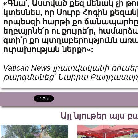
«Գնա՛, Աստված քեզ մենակ չի թող
կտեսնես, որ Սուրբ Հոգին քեզանի
որպեսզի հարթի քո ճանապարհը
եղբայրնե՛ր ու քույրե՛ր, համարձա
գտի՛ր քո պտղաբերությունն առա
ուրախության ներքո»:
Vatican News լրատվականի ռուսե
թարգմանեց՝ Նաիրա Բաղդասար
Այլ նյութեր այս 