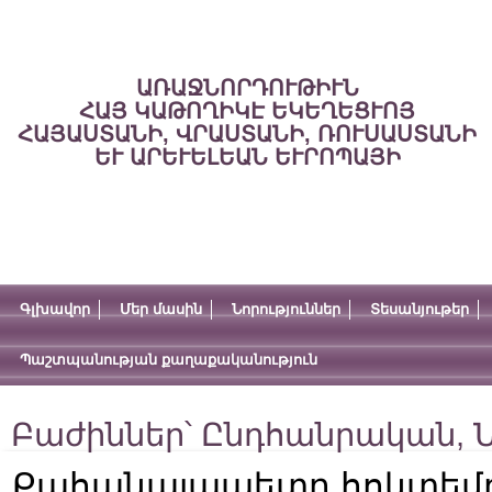
ԱՌԱՋՆՈՐԴՈՒԹԻՒՆ
ՀԱՅ ԿԱԹՈՂԻԿԷ ԵԿԵՂԵՑՒՈՅ
ՀԱՅԱՍՏԱՆԻ, ՎՐԱՍՏԱՆԻ, ՌՈՒՍԱՍՏԱՆԻ
ԵՒ ԱՐԵՒԵԼԵԱՆ ԵՒՐՈՊԱՅԻ
Գլխավոր
Մեր մասին
Նորություններ
Տեսանյութեր
Պաշտպանության քաղաքականություն
Բաժիններ՝
Ընդհանրական
,
Ն
Քահանայապետը հոկտեմբ