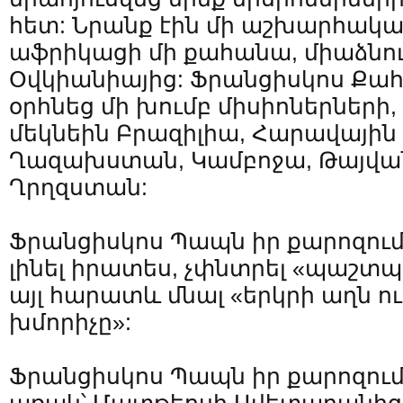
հետ: Նրանք էին մի աշխարհական
աֆրիկացի մի քահանա, միաձնո
Օվկիանիայից: Ֆրանցիսկոս Ք
օրհնեց մի խումբ միսիոներների,
մեկնեին Բրազիլիա, Հարավային 
Ղազախստան, Կամբոջա, Թայվան
Ղրղզստան:
Ֆրանցիսկոս Պապն իր քարոզում
լինել իրատես, չփնտրել «պաշտ
այլ հարատև մնալ «երկրի աղն ո
խմորիչը»:
Ֆրանցիսկոս Պապն իր քարոզու