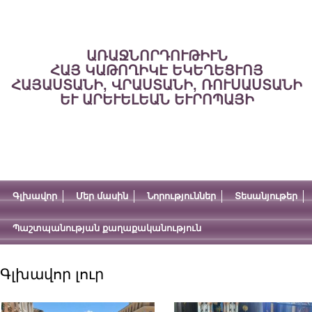
ԱՌԱՋՆՈՐԴՈՒԹԻՒՆ
ՀԱՅ ԿԱԹՈՂԻԿԷ ԵԿԵՂԵՑՒՈՅ
ՀԱՅԱՍՏԱՆԻ, ՎՐԱՍՏԱՆԻ, ՌՈՒՍԱՍՏԱՆԻ
ԵՒ ԱՐԵՒԵԼԵԱՆ ԵՒՐՈՊԱՅԻ
Գլխավոր
Մեր մասին
Նորություններ
Տեսանյութեր
Պաշտպանության քաղաքականություն
Գլխավոր լուր