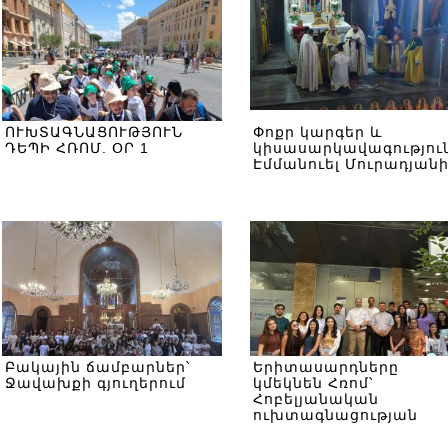
ՈՒԽՏԱԳՆԱՑՈՒԹՅՈՒՆ
Փոքր կարգեր և
ԴԵՊԻ ՀՌՈՄ. ՕՐ 1
կիսասարկավագություն
Էմմանուել Մուրադյան
Բակային ճամբարներ՝
Երիտասարդները
Ջավախքի գյուղերում
կմեկնեն Հռոմ՝
Հոբելյանական
ուխտագնացության