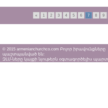
անգամ Սուրբ
Հաղորդություն ստաց
13 մանուկներ
«
1
2
3
4
5
6
7
8
9
© 2015 armenianchurchco.com Բոլոր իրավունքները
պաշտպանված են:
ԶԼՄ-ները կայքի նյութերն օգտագործելիս պար
հետևել «Հեղինակային իրավունքի և հարակից
իրավունքների մասին»
ՀՀ օրենքի դրույթներին: