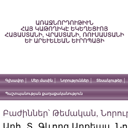
ԱՌԱՋՆՈՐԴՈՒԹԻՒՆ
ՀԱՅ ԿԱԹՈՂԻԿԷ ԵԿԵՂԵՑՒՈՅ
ՀԱՅԱՍՏԱՆԻ, ՎՐԱՍՏԱՆԻ, ՌՈՒՍԱՍՏԱՆԻ
ԵՒ ԱՐԵՒԵԼԵԱՆ ԵՒՐՈՊԱՅԻ
Գլխավոր
Մեր մասին
Նորություններ
Տեսանյութեր
Պաշտպանության քաղաքականություն
Բաժիններ՝
Թեմական
,
Նորու
Արհ․ Տ․ Գևորգ Արքեպս․ 