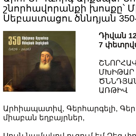
շնորհավորանքի խոսքը՝ 
Սեբաստացու ծննդյան 350
Դիվան 12
7 փետրվա
ՇՆՈՐՀԱՎ
ՄԽԻԹԱՐ
ԾՆՆԴՅԱՆ
ԱՌԹԻՎ
Արհիապատիվ, Գերհարգելի, Գե
միաբան եղբայրներ,
Սույն նամակով ուզում եմ Ձեզ 