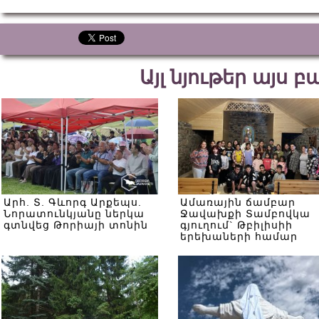
Այլ նյութեր այս 
Արհ. Տ. Գևորգ Արքեպս.
Ամառային ճամբար
Նորատունկյանը ներկա
Ջավախքի Տամբովկա
գտնվեց Թորիայի տոնին
գյուղում` Թբիլիսիի
երեխաների համար