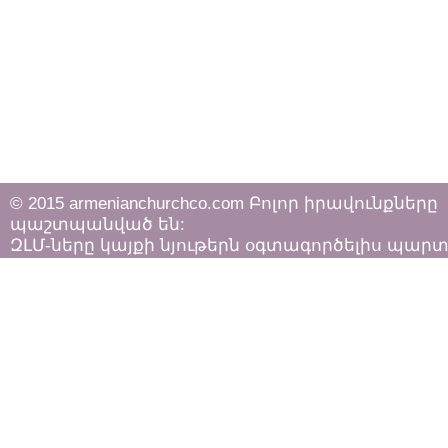
© 2015 armenianchurchco.com Բոլոր իրավունքները
պաշտպանված են:
ԶԼՄ-ները կայքի նյութերն օգտագործելիս պար
հետևել «Հեղինակային իրավունքի և հարակից
իրավունքների մասին»
ՀՀ օրենքի դրույթներին: