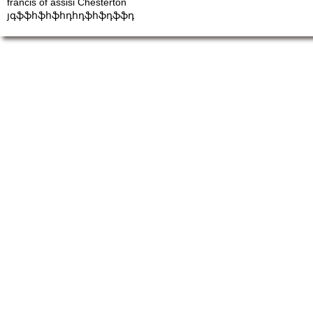
francis of assisi Chesterton
յգֆֆհֆհֆհդհդֆհֆդֆֆդ