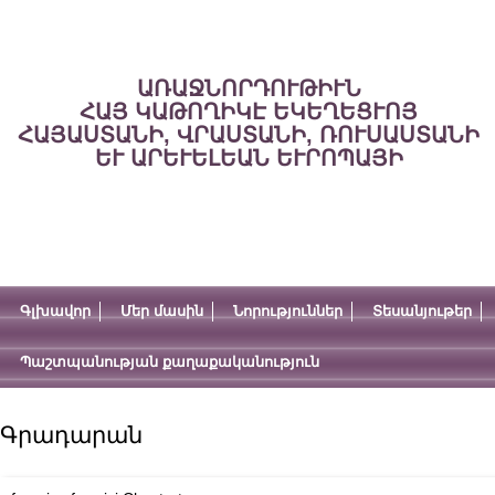
ԱՌԱՋՆՈՐԴՈՒԹԻՒՆ
ՀԱՅ ԿԱԹՈՂԻԿԷ ԵԿԵՂԵՑՒՈՅ
ՀԱՅԱՍՏԱՆԻ, ՎՐԱՍՏԱՆԻ, ՌՈՒՍԱՍՏԱՆԻ
ԵՒ ԱՐԵՒԵԼԵԱՆ ԵՒՐՈՊԱՅԻ
Գլխավոր
Մեր մասին
Նորություններ
Տեսանյութեր
Պաշտպանության քաղաքականություն
Գրադարան